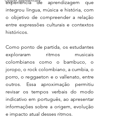
Upper Elementary
experiência de aprendizagem que 
integrou língua, música e história, com 
o objetivo de compreender a relação 
entre expressões culturais e contextos 
históricos.
Como ponto de partida, os estudantes 
exploraram ritmos musicais 
colombianos como o bambuco, o 
joropo, o rock colombiano, a cumbia, o 
porro, o reggaeton e o vallenato, entre 
outros. Essa aproximação permitiu 
revisar os tempos verbais do modo 
indicativo em português, ao apresentar 
informações sobre a origem, evolução 
e impacto atual desses ritmos.