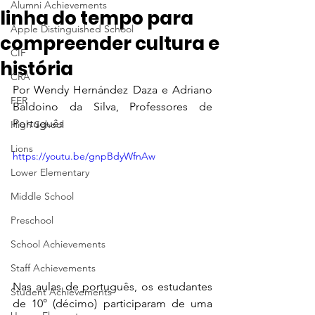
Alumni Achievements
linha do tempo para
Apple Distinguished School
compreender cultura e
CIF
história
CRA
Por Wendy Hernández Daza e Adriano 
FER
Baldoino da Silva, Professores de 
Português
High School
Lions
https://youtu.be/gnpBdyWfnAw
Lower Elementary
Middle School
Preschool
School Achievements
Staff Achievements
Nas aulas de português, os estudantes 
Student Achievements
de 10° (décimo) participaram de uma 