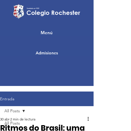
Menú
Admisiones
Entrada
All Posts
30 abr
2 min de lectura
All Posts
Ritmos do Brasil: uma