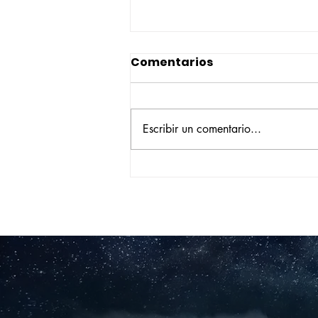
Comentarios
Escribir un comentario...
Construyendo su propio
camino: la historia de
Verónica Ardila Platín,
promoción 2017