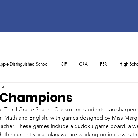
pple Distinguished School
CIF
CRA
FER
High Scho
ura
ol
Preschool
School Achievements
Staff Achievements
 Champions
the Third Grade Shared Classroom, students can sharpen
ily in Math and English, with games designed by Miss Marg
eacher. These games include a Sudoku game board, a w
h the current vocabulary we are working on in classes th