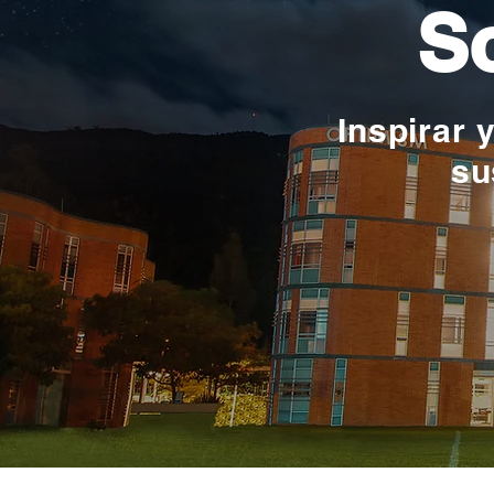
So
Inspirar 
su