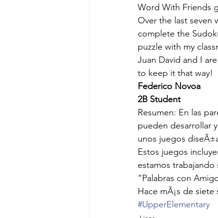
Word With Friends 
Over the last seven 
complete the Sudoku 
puzzle with my class
Juan David and I ar
to keep it that way!
Federico Novoa
2B Student
Resumen: En las par
pueden desarrollar y
unos juegos diseÃ±a
Estos juegos incluye
estamos trabajando s
“Palabras con Amigo
Hace mÃ¡s de siete
#UpperElementary