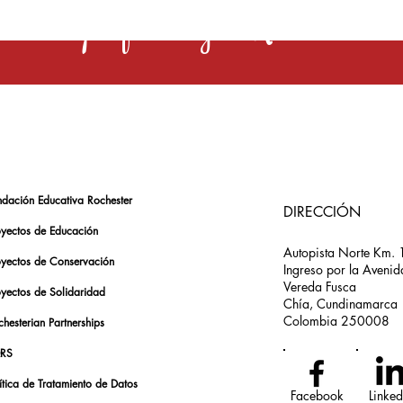
s una profesión y el Rochester la 
ndación Educativa Rochester
DIRECCIÓN
oyectos de Educación
Autopista Norte Km. 
oyectos de Conservación
Ingreso por la Avenid
Vereda Fusca
oyectos de Solidaridad
Chía, Cundinamarca
Colombia 250008
hesterian Partnerships
RS
ítica de Tratamiento de Datos
Facebook
Linked