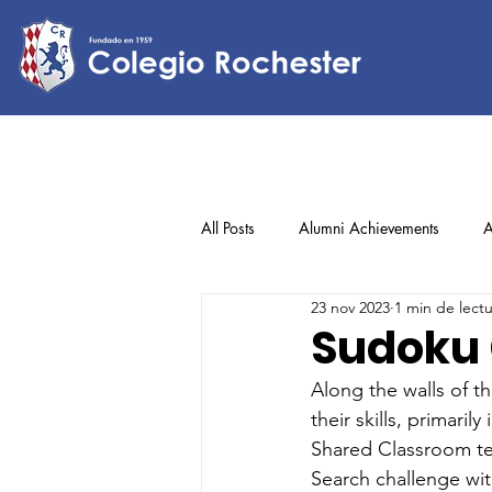
All Posts
Alumni Achievements
A
23 nov 2023
1 min de lect
Lower Elementary
Middle Scho
Sudoku
Along the walls of 
Upper Elementary
their skills, primar
Shared Classroom t
Search challenge wit