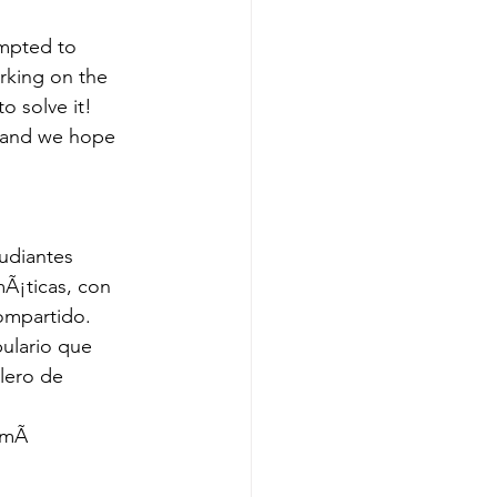
empted to 
rking on the 
o solve it! 
 and we hope 
udiantes 
mÃ¡ticas, con 
ompartido. 
ulario que 
lero de 
 mÃ