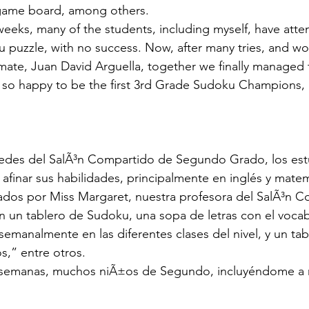
game board, among others.
weeks, many of the students, including myself, have att
puzzle, with no success. Now, after many tries, and wo
mate, Juan David Arguella, together we finally managed t
e so happy to be the first 3rd Grade Sudoku Champions,
edes del SalÃ³n Compartido de Segundo Grado, los est
 afinar sus habilidades, principalmente en inglés y mate
dos por Miss Margaret, nuestra profesora del SalÃ³n C
n un tablero de Sudoku, una sopa de letras con el vocab
emanalmente en las diferentes clases del nivel, y un tab
s,” entre otros.
 semanas, muchos niÃ±os de Segundo, incluyéndome a