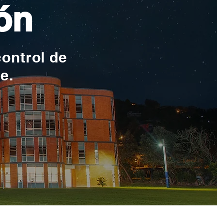
ón
control de
te.