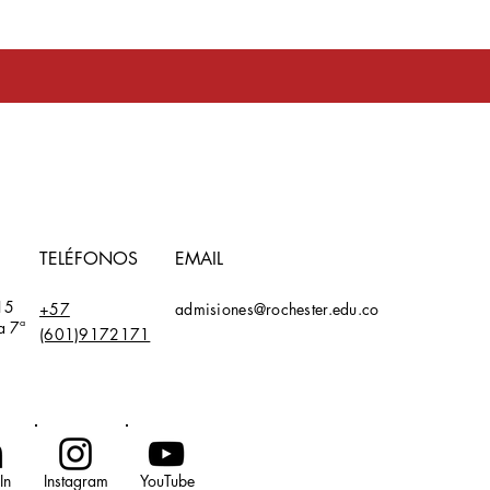
toma en serio
TELÉFONOS
EMAIL
15
+57
admisiones@rochester.edu.co
a 7ª
(601)9172171
In
Instagram
YouTube