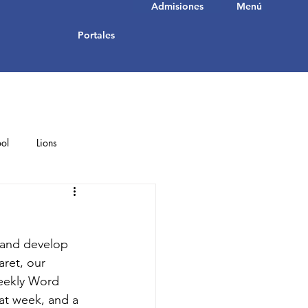
Admisiones
Menú
Portales
ol
Lions
Student Achievements
 and develop 
aret, our 
eekly Word 
at week, and a 