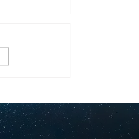
ullo Rochesteriano
as piscinas
ionales