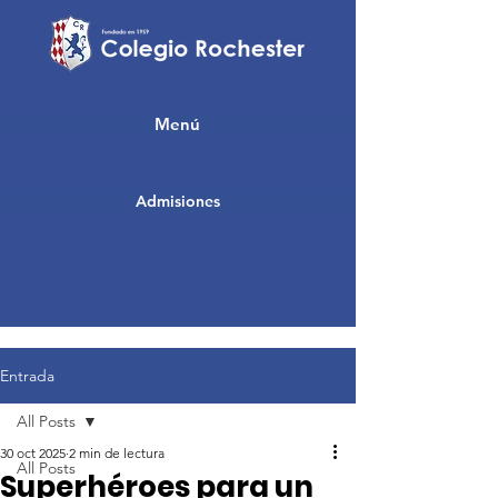
Menú
Admisiones
Entrada
All Posts
30 oct 2025
2 min de lectura
All Posts
Superhéroes para un