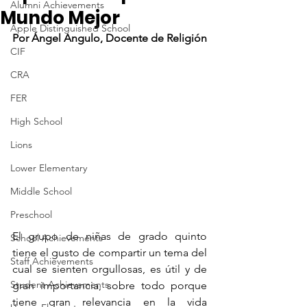
Alumni Achievements
Mundo Mejor
Apple Distinguished School
Por Ángel Angulo, Docente de Religión
CIF
CRA
FER
High School
Lions
Lower Elementary
Middle School
Preschool
El grupo de niñas de grado quinto 
School Achievements
tiene el gusto de compartir un tema del 
Staff Achievements
cual se sienten orgullosas, es útil y de 
Student Achievements
gran importancia, sobre todo porque 
tiene gran relevancia en la vida 