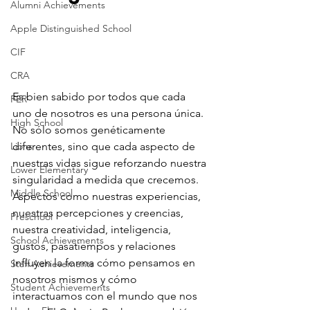
Alumni Achievements
Apple Distinguished School
CIF
CRA
Es bien sabido por todos que cada 
FER
uno de nosotros es una persona única. 
High School
No sólo somos genéticamente 
Lions
diferentes, sino que cada aspecto de 
nuestras vidas sigue reforzando nuestra 
Lower Elementary
singularidad a medida que crecemos. 
Middle School
Aspectos como nuestras experiencias, 
nuestras percepciones y creencias, 
Preschool
nuestra creatividad, inteligencia, 
School Achievements
gustos, pasatiempos y relaciones 
influyen la forma cómo pensamos en 
Staff Achievements
nosotros mismos y cómo 
Student Achievements
interactuamos con el mundo que nos 