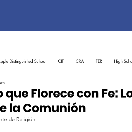
pple Distinguished School
CIF
CRA
FER
High Scho
ura
ol
Preschool
School Achievements
Staff Achievements
 que Florece con Fe: L
de la Comunión
te de Religión