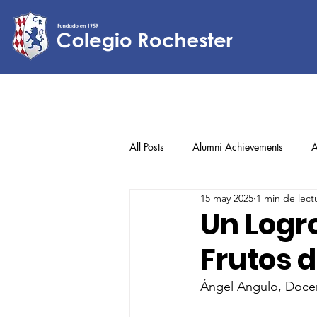
All Posts
Alumni Achievements
A
15 may 2025
1 min de lect
Lower Elementary
Middle Scho
Un Logro
Frutos 
Upper Elementary
Ángel Angulo, Docen