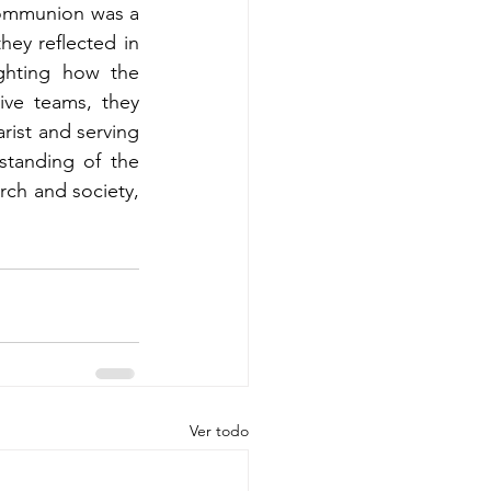
 Communion was a 
ey reflected in 
ghting how the 
ive teams, they 
ist and serving 
standing of the 
ch and society, 
Ver todo