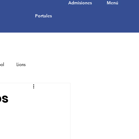
Admisiones
Menú
Portales
ol
Lions
Student Achievements
os