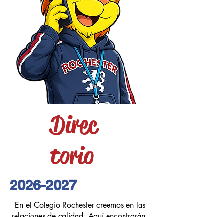
Direc
torio
2026-2027
En el Colegio Rochester creemos en las
relaciones de calidad. Aquí encontrarán