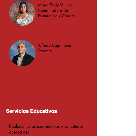
María Evely Muñoz
Coordinadora de
Facturación y Cartera
Alfredo Cajamarca
Tesorero
Servicios Educativos
Realizar tus procedimientos y solicitudes
acerca de: