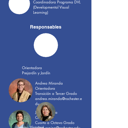
Coordinadora Programa DVL
(Developmental Visual
Learning)
Responsables
Orientadora
Prejardín y Jardín
Andrea Miranda
Orientadora
Transición a Tercer Grado
andrea.miranda@rochester.e
du.co
Julián Ospina
Orientador
Cuarto a Octavo Grado
Jimena Hincapié
julian.ospina@rochester.edu.