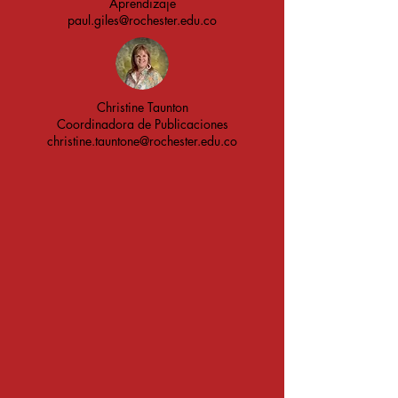
Aprendizaje
paul.giles@rochester.edu.co
Christine Taunton
Coordinadora de Publicaciones
christine.tauntone@rochester.edu.co