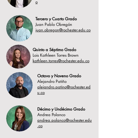
o
Tercero y Cuarto Grado
Juan Pablo Obregón
juan.obregon@rochester.edu.co
Quinto a Séptimo Grado
Lois Kathleen Torres Brown
kathleen.torres@rochester.edu.co
Octavo y Noveno Grado
Alejandro Patiño
alejandro.patino@rochester.ed
u.co
Décimo y Undécimo Grado
Andrea Polanco
andrea.polanco@rochester.edu
.co