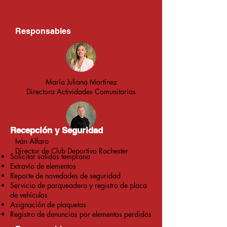
Responsables
María Juliana Martínez
Directora Actividades Comunitarias
Recepción y Seguridad
Iván Alfaro
Director de Club Deportivo Rochester
Solicitar salidas temprano
Extravío de elementos
Reporte de novedades de
seguridad
Servicio de parqueadero y
registro de placa
de vehículos
Asignación de plaquetas
Registro de denuncias por
elementos perdidos