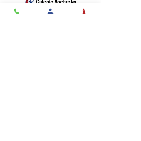
DIRECCIÓN
Autopista Norte Km. 15
Ingreso por la Avenida 7ª
Vereda Fusca
Chía, Cundinamarca
Colombia 250008
TELÉFONOS
+57 (601)9172171
EMAIL
admisiones@rochester.edu.co