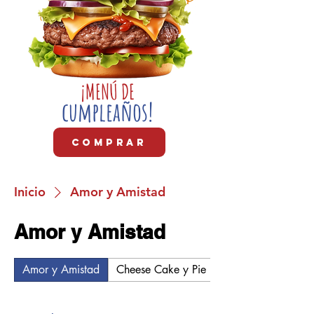
¡MENÚ DE
cumpleaños!
COMPRAR
Inicio
Amor y Amistad
Amor y Amistad
Amor y Amistad
Cheese Cake y Pie
Festival Gastronóm