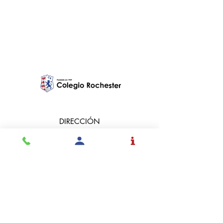
toma en serio
DIRECCIÓN
Autopista Norte Km. 15
Ingreso por la Avenida 7ª
Vereda Fusca
Chía, Cundinamarca
Colombia 250008
TELÉFONOS
+57 (601)9172171