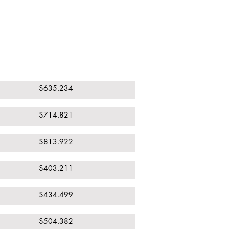
Paradero
$635.234
$714.821
$813.922
$403.211
$434.499
$504.382