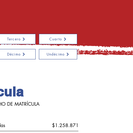
Tercero
Cuarto
Décimo
Undécimo
cula
HO DE MATRÍCULA
das
$1.258.871