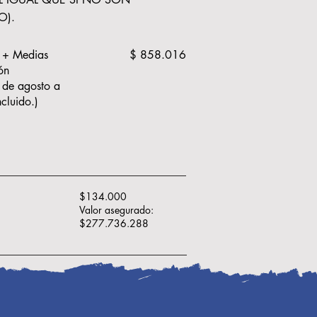
O).
o + Medias
$ 858.016
ón
s de agosto a
ncluido.)
$134.000
Valor asegurado:
$277.736.288