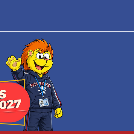
¡Bienvenida
Nos alegra c
Tarifas del Co
para el año
Les invitamos a selecciona
conocer los costos y benefic
nuestro
está a su d
¡Gracias por con