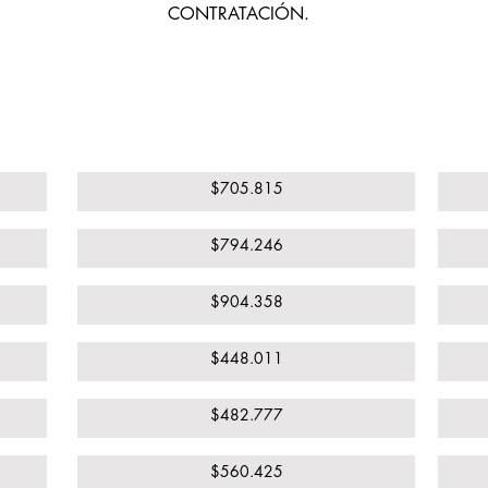
CONTRATACIÓN.
a
Puerta a Puerta
$705.815
$794.246
$904.358
$448.011
$482.777
$560.425