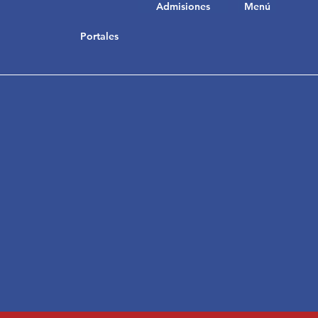
Admisiones
Menú
Portales
s, familias!
ompartir las
legio Rochester
 2026-2027.
r el grado de su hijo para
ios. Para cualquier consulta,
 equipo
isposición.
fiar en nosotros!