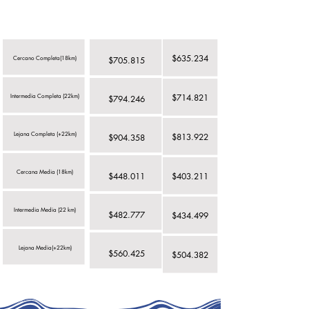
Zona Geográfica
$635.234
Cercano Completa(18km)
$705.815
$714.821
Intermedia Completa (22km)
$794.246
Lejana Completa (+22km)
$813.922
$904.358
Cercana Media (18km)
$448.011
$403.211
Intermedia Media (22 km)
$482.777
$434.499
Lejana Media(+22km)
$560.425
$504.382