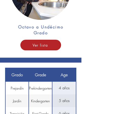
Octavo a Undécimo
Grado
Ver lista
Grado
Grade
Age
4 años
Prejardín
Prekindergarten
5 años
Jardín
Kindergarten
6 años
Transición
First Grade