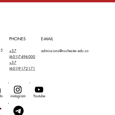
PHONES
E-MAIL
15
+57
admissions@rochester.edu.co
(601)7496000
+57
(601)9172171
In
instagram
Youtube