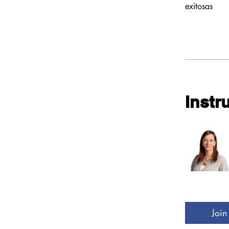
exitosas
Instr
Join