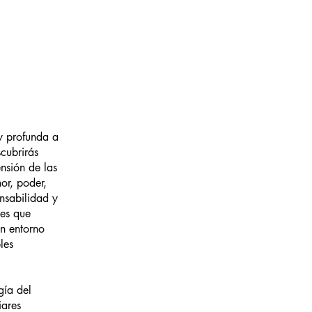
 y profunda a
scubrirás
nsión de las
or, poder,
nsabilidad y
tes que
un entorno
les
gía del
iares