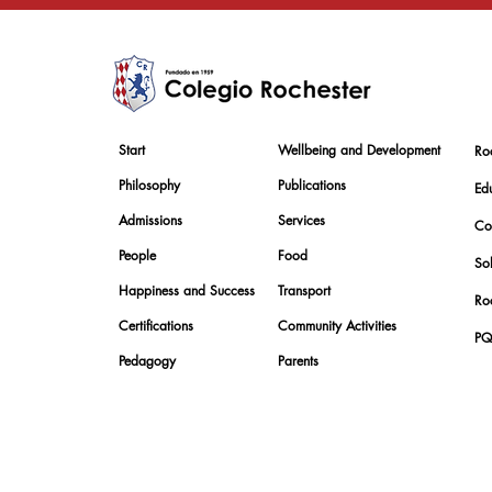
Start
Wellbeing and Development
Ro
Philosophy
Publications
Edu
Admissions
Services
Co
People
Food
Sol
Happiness and Success
Transport
Roc
Certifications
Community Activities
PQ
Pedagogy
Parents