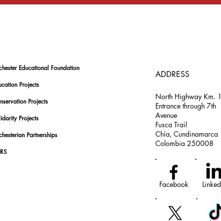
chester Educational Foundation
ADDRESS
cation Projects
North Highway Km. 
nservation Projects
Entrance through 7th
Avenue
idarity Projects
Fusca Trail
Chía, Cundinamarca
hesterian Partnerships
Colombia 250008
RS
Facebook
Linked