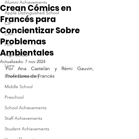
Alumni Achievements
Crean Cómics en
Apple Distinguished School
Francés para
CIF
Concientizar Sobre
CRA
Problemas
FER
Ambientales
High School
Actualizado:
7 nov 2024
Lions
Por Ana Castelán y Rémi Gauvin, 
Profesores de Francés
Lower Elementary
Middle School
Preschool
School Achievements
Staff Achievements
Student Achievements