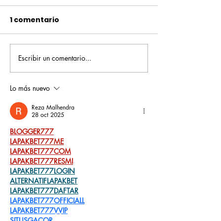
1 comentario
Escribir un comentario...
Pequeños escritores,
Orgullo
grandes historias
Rochesteriano
piscinas naci
Lo más nuevo
Reza Malhendra
28 oct 2025
BLOGGER777
LAPAKBET777ME
LAPAKBET777COM
LAPAKBET777RESMI
LAPAKBET777LOGIN
ALTERNATIFLAPAKBET
LAPAKBET777DAFTAR
LAPAKBET777OFFICIALL
LAPAKBET777VVIP
SITUSGACOR