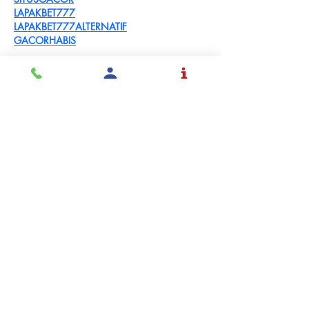
LAPAKBET777
LAPAKBET777ALTERNATIF
GACORHABIS
Me gusta
Reaccionar
Solicita
Admisión
Inspirar y educar
estudiantes a tomar
control de sus vidas con
el mundo en mente.
SOLICITAR ADMISIÓN