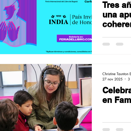
Tres a
una ap
coheren
cultura,
pensam
calidad
Christine Taunton 
27 nov 2025
3 
Celebr
en Fami