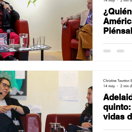
14 may
2 min d
¿Quién
Améric
Piénsa
Christine Taunton 
14 may
2 min d
Adelaid
quinto:
vidas 