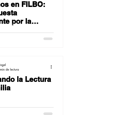
ños en FILBO:
uesta
te por la
 el
iento y la
 educativa
Engel
min de lectura
ando la Lectura
lia