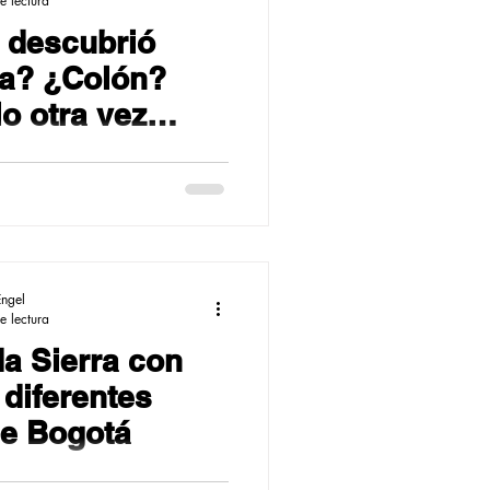
e lectura
 descubrió
a? ¿Colón?
lo otra vez…
Engel
e lectura
a Sierra con
 diferentes
de Bogotá