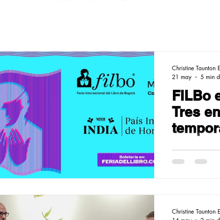
Christine Taunton 
21 may
5 min d
FILBo e
Tres e
tempor
Christine Taunton 