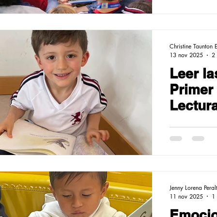
Christine Taunton 
13 nov 2025
2 
Leer la
Primer
Lectur
Jenny Lorena Peral
11 nov 2025
1 
Emocio