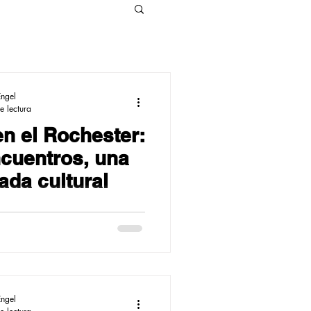
Engel
e lectura
n el Rochester:
ncuentros, una
ada cultural
Engel