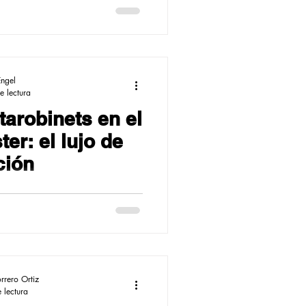
Engel
e lectura
arobinets en el
er: el lujo de
ción
rrero Ortiz
 lectura