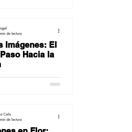
Engel
min de lectura
s Imágenes: El
 Paso Hacia la
a
ta Celis
min de lectura
nes en Flor: