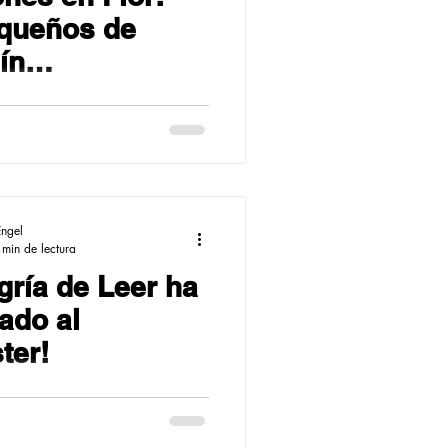
queños de
ín
rieron la Magia
r
Engel
 min de lectura
gría de Leer ha
ado al
ter!