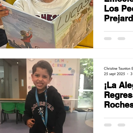
Los Pe
Prejard
descub
de Lee
Christine Taunton 
25 sept 2025
3
¡La Ale
Regres
Roches