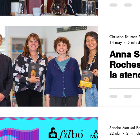
Christine Taunton 
14 may
5 min d
Anna St
Rochest
la aten
Sandra Marisol Bo
22 abr
2 min de