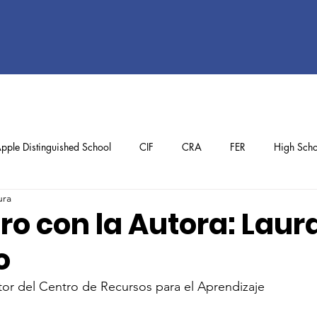
pple Distinguished School
CIF
CRA
FER
High Scho
ura
ol
Preschool
School Achievements
Staff Achievements
ro con la Autora: Laur
o
ctor del Centro de Recursos para el Aprendizaje