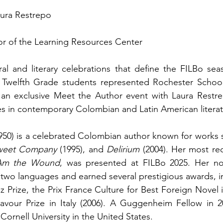
ura Restrepo
tor of the Learning Resources Center
ral and literary celebrations that define the FILBo sea
 Twelfth Grade students represented Rochester School
 an exclusive Meet the Author event with Laura Restr
ces in contemporary Colombian and Latin American literat
950) is a celebrated Colombian author known for works 
weet Company
 (1995), and 
Delirium
 (2004). Her most re
 Am the Wound
, was presented at FILBo 2025. Her no
ty-two languages and earned several prestigious awards, i
z Prize, the Prix France Culture for Best Foreign Novel i
vour Prize in Italy (2006). A Guggenheim Fellow in 20
Cornell University in the United States.