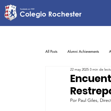
All Posts
Alumni Achievements
A
22 may 2025
3 min de lect
Lower Elementary
Middle Scho
Encuent
Restrep
Upper Elementary
Por Paul Giles, Dire