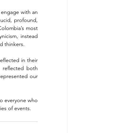
o engage with an 
ucid, profound, 
Colombia’s most 
nicism, instead 
d thinkers.
flected in their 
 reflected both 
represented our 
to everyone who 
es of events.