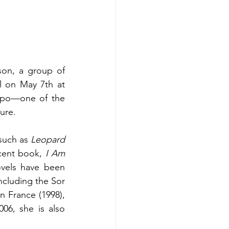
son, a group of 
 on May 7th at 
epo—one of the 
ure.
such as 
Leopard 
cent book, 
I Am 
vels have been 
ncluding the Sor 
n France (1998), 
06, she is also 