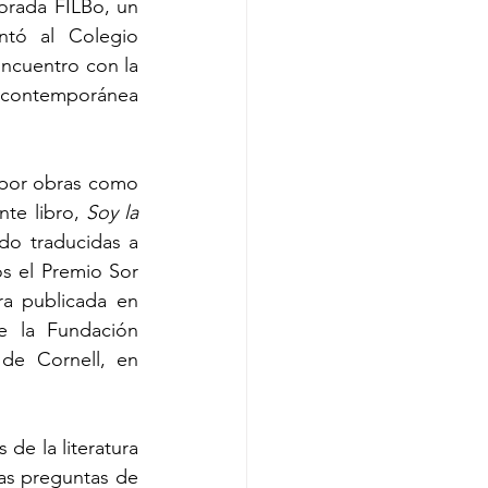
orada FILBo, un 
tó al Colegio 
ncuentro con la 
a contemporánea 
Restrepo (Bogotá, 1950) es una autora colombiana de renombre, conocida por obras como 
nte libro, 
Soy la 
do traducidas a 
s el Premio Sor 
ra publicada en 
e la Fundación 
de Cornell, en 
de la literatura 
as preguntas de 