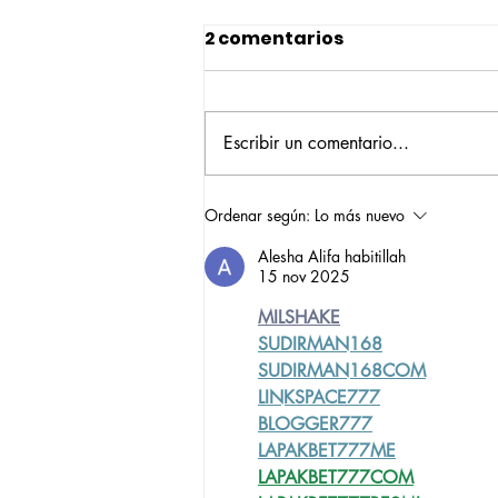
2 comentarios
Escribir un comentario...
Construyendo su propio
Ordenar según:
Lo más nuevo
camino: la historia de
Alesha Alifa habitillah
Verónica Ardila Platín,
15 nov 2025
promoción 2017
MILSHAKE
SUDIRMAN168
SUDIRMAN168COM
LINKSPACE777
BLOGGER777
LAPAKBET777ME
LAPAKBET777COM