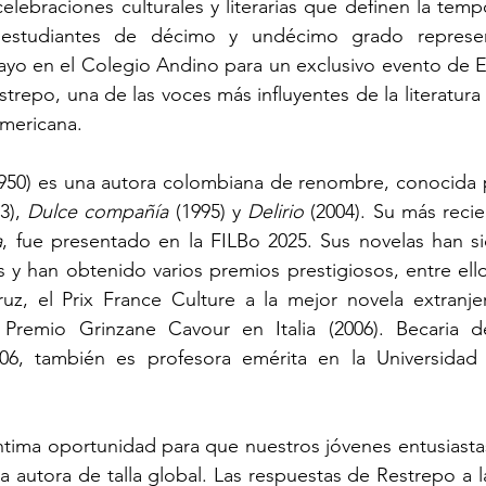
lebraciones culturales y literarias que definen la temp
estudiantes de décimo y undécimo grado represen
ayo en el Colegio Andino para un exclusivo evento de E
trepo, una de las voces más influyentes de la literatur
americana.
3), 
Dulce compañía
 (1995) y 
Delirio
 (2004). Su más recie
a
, fue presentado en la FILBo 2025. Sus novelas han si
s y han obtenido varios premios prestigiosos, entre ello
uz, el Prix France Culture a la mejor novela extranje
l Premio Grinzane Cavour en Italia (2006). Becaria d
, también es profesora emérita en la Universidad 
íntima oportunidad para que nuestros jóvenes entusiastas 
a autora de talla global. Las respuestas de Restrepo a l