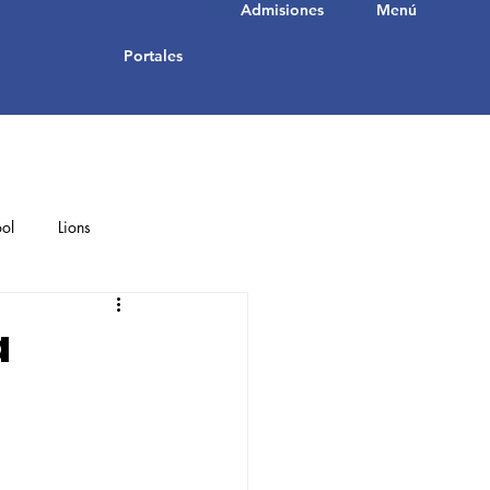
Admisiones
Menú
Portales
ol
Lions
Student Achievements
a