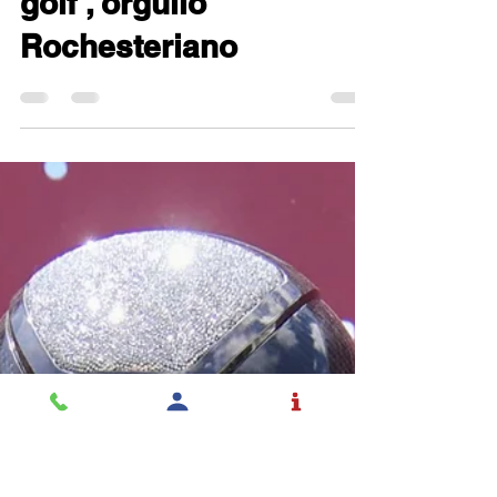
Christine Taunton Engel
12 mar
2 min de lectura
Daniel: un campeón del
golf , orgullo
Rochesteriano