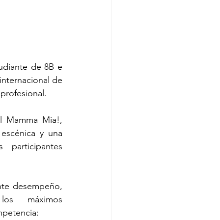
diante de 8B e 
nternacional de 
profesional.
al Mamma Mia!, 
escénica y una 
participantes 
nte desempeño, 
os máximos 
mpetencia: