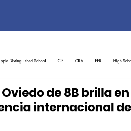
pple Distinguished School
CIF
CRA
FER
High Scho
ol
Preschool
School Achievements
Staff Achievements
Oviedo de 8B brilla en
ncia internacional d