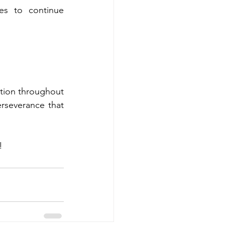
es to continue 
ation throughout 
rseverance that 
!