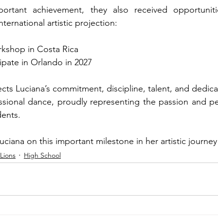
portant achievement, they also received opportuniti
nternational artistic projection:
rkshop in Costa Rica
cipate in Orlando in 2027
lects Luciana’s commitment, discipline, talent, and dedic
ssional dance, proudly representing the passion and pe
dents.
ciana on this important milestone in her artistic journey
Lions
High School