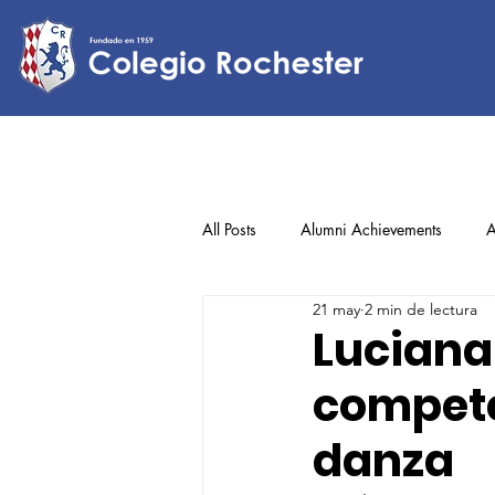
All Posts
Alumni Achievements
A
21 may
2 min de lectura
Lower Elementary
Middle Scho
Luciana 
compete
Upper Elementary
danza