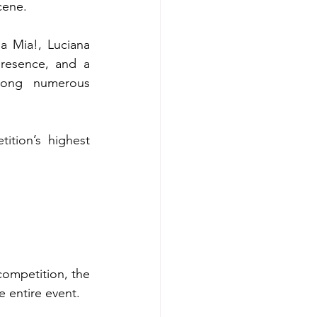
cene.
 Mia!, Luciana 
resence, and a 
mong numerous 
tion’s highest 
competition, the 
 entire event.