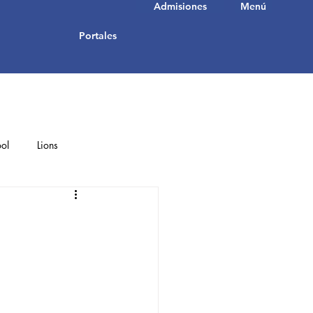
Admisiones
Menú
Portales
ol
Lions
Student Achievements
e