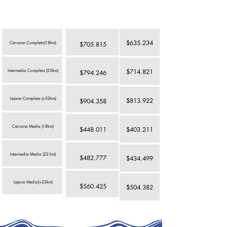
Zona Geográfica
$635.234
Cercano Completa(18km)
$705.815
$714.821
Intermedia Completa (22km)
$794.246
Lejana Completa (+22km)
$813.922
$904.358
Cercana Media (18km)
$448.011
$403.211
Intermedia Media (22 km)
$482.777
$434.499
Lejana Media(+22km)
$560.425
$504.382