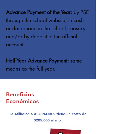
Advance Payment of the Year:
by PSE
through the school website, in cash
or dataphone in the school treasury,
and/or by deposit to the official
account.
Half Year Advance Payment:
same
means as the full year.
Beneficios
Económicos
La Afiliación a ASOPADRES tiene un costo de
$205.000 al año.​