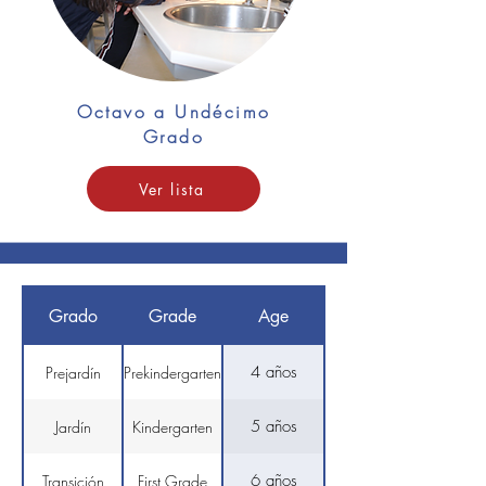
Octavo a Undécimo
Grado
Ver lista
Grado
Grade
Age
4 años
Prejardín
Prekindergarten
5 años
Jardín
Kindergarten
6 años
Transición
First Grade