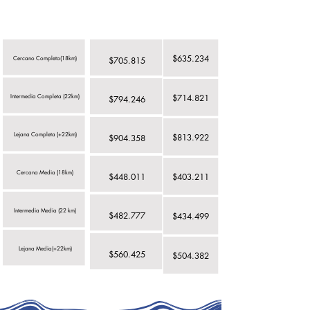
Zona Geográfica
$635.234
Cercano Completa(18km)
$705.815
$714.821
Intermedia Completa (22km)
$794.246
Lejana Completa (+22km)
$813.922
$904.358
Cercana Media (18km)
$448.011
$403.211
Intermedia Media (22 km)
$482.777
$434.499
Lejana Media(+22km)
$560.425
$504.382