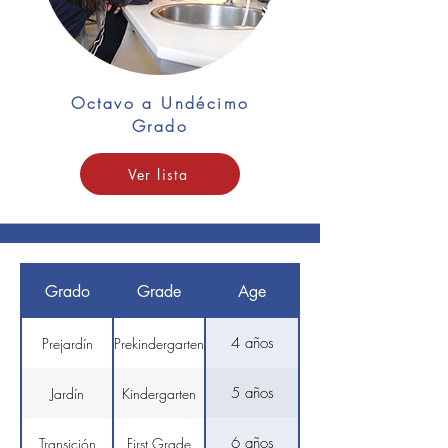
Octavo a Undécimo
Grado
Ver lista
Grado
Grade
Age
4 años
Prejardín
Prekindergarten
5 años
Jardín
Kindergarten
6 años
Transición
First Grade