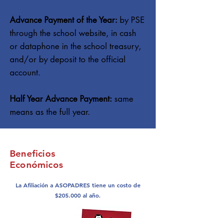
Advance Payment of the Year:
by PSE
through the school website, in cash
or dataphone in the school treasury,
and/or by deposit to the official
account.
Half Year Advance Payment:
same
means as the full year.
Beneficios
Económicos
La Afiliación a ASOPADRES tiene un costo de
$205.000 al año.​