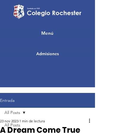
Menú
Admisiones
Entrada
All Posts
23 nov 2023
1 min de lectura
All Posts
A Dream Come True