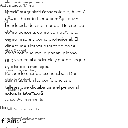
Alumni Achievements
Actualizado:
17 feb
Desde que entré a este colegio, hace 7 
Apple Distinguished School
aÃ±os, he sido la mujer mÃ¡s feliz y 
CIF
bendecida de este mundo. He crecido 
CRA
como persona, como compaÃ±era, 
como madre y como profesional. El 
FER
dinero me alcanza para todo por el 
High School
amor con que me lo pagan, pienso 
que vivo en abundancia y puedo seguir 
Lions
ayudando a mis hijos.
Lower Elementary
Recuerdo cuando escuchaba a Don 
Middle School
Juan Pablo en las conferencias o 
talleres que dictaba para el personal 
Preschool
sobre la â€œTeorÃ
School Achievements
Lions
Staff Achievements
Student Achievements