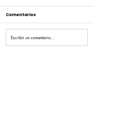
Comentarios
Escribir un comentario...
Pequeños escritores,
Orgullo
grandes historias
Rochesteriano
piscinas naci