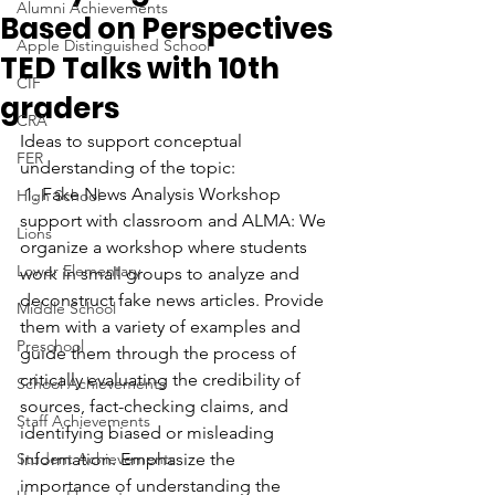
Alumni Achievements
Based on Perspectives
Apple Distinguished School
TED Talks with 10th
CIF
graders
CRA
Ideas to support conceptual 
FER
understanding of the topic:
 1. Fake News Analysis Workshop 
High School
support with classroom and ALMA: We 
Lions
organize a workshop where students 
Lower Elementary
work in small groups to analyze and 
deconstruct fake news articles. Provide 
Middle School
them with a variety of examples and 
Preschool
guide them through the process of 
critically evaluating the credibility of 
School Achievements
sources, fact-checking claims, and 
Staff Achievements
identifying biased or misleading 
Student Achievements
information. Emphasize the 
importance of understanding the 