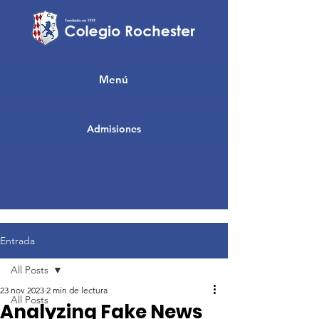
Menú
Admisiones
Entrada
All Posts
23 nov 2023
2 min de lectura
All Posts
Analyzing Fake News