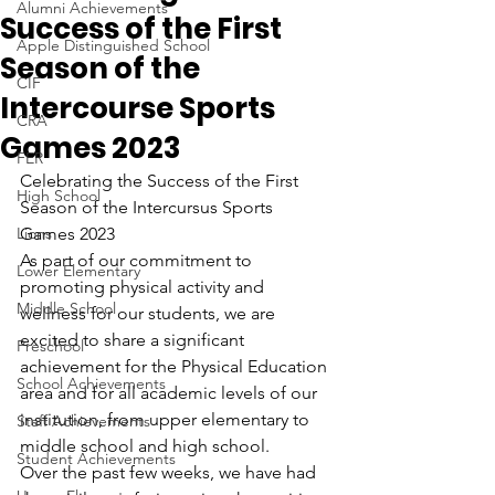
Alumni Achievements
Success of the First
Apple Distinguished School
Season of the
CIF
Intercourse Sports
CRA
Games 2023
FER
Celebrating the Success of the First 
High School
Season of the Intercursus Sports 
Lions
Games 2023
As part of our commitment to 
Lower Elementary
promoting physical activity and 
Middle School
wellness for our students, we are 
excited to share a significant 
Preschool
achievement for the Physical Education 
School Achievements
area and for all academic levels of our 
institution, from upper elementary to 
Staff Achievements
middle school and high school.
Student Achievements
Over the past few weeks, we have had 