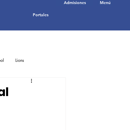
Admisiones
Menú
Portales
ol
Lions
Student Achievements
al