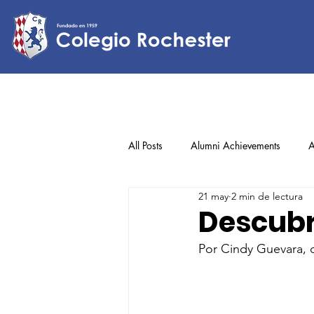
All Posts
Alumni Achievements
A
21 may
2 min de lectura
Lower Elementary
Middle Scho
Descubr
Por Cindy Guevara, 
Upper Elementary