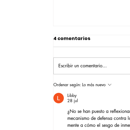
4 comentarios
Escribir un comentario...
Construyendo su propio
Ordenar según:
Lo más nuevo
camino: la historia de
Libby
Verónica Ardila Platín,
28 jul
promoción 2017
¿No se han puesto a reflexionar 
mecanismo de defensa contra la
mente a cómo el sesgo de inmed