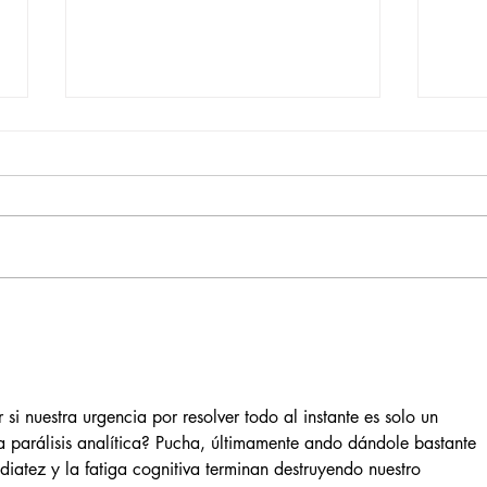
Pequeños escritores,
Org
grandes historias
en l
nac
si nuestra urgencia por resolver todo al instante es solo un 
 parálisis analítica? Pucha, últimamente ando dándole bastante 
iatez y la fatiga cognitiva terminan destruyendo nuestro 