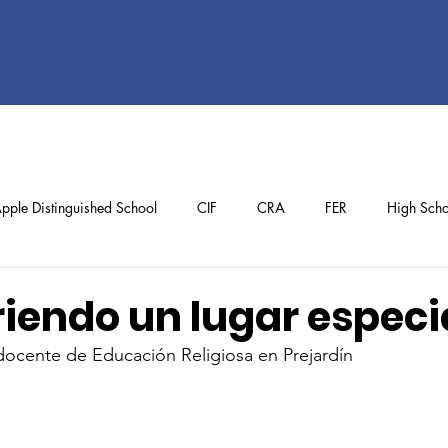
pple Distinguished School
CIF
CRA
FER
High Scho
ol
Preschool
School Achievements
Staff Achievements
iendo un lugar especi
docente de Educación Religiosa en Prejardín