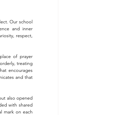
ect. Our school 
ence and inner 
iosity, respect, 
lace of prayer 
rderly, treating 
hat encourages 
nicates and that 
but also opened 
ded with shared 
al mark on each 