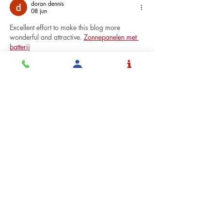
doran dennis
08 jun
Excellent effort to make this blog more 
wonderful and attractive. 
Zonnepanelen met 
batterij
Me gusta
Reaccionar
doran dennis
08 jun
I have recently started a blog, the info you 
provide on this site has helped me greatly. 
Thanks for all of your time & work 
Kostprijs 
zonnepanelen
Me gusta
Reaccionar
doran dennis
08 jun