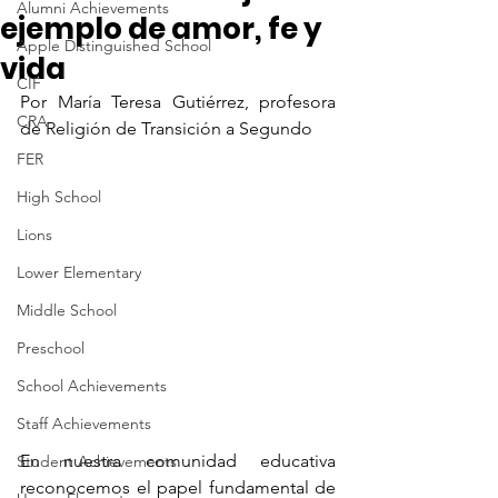
Alumni Achievements
ejemplo de amor, fe y
Apple Distinguished School
vida
CIF
Por María Teresa Gutiérrez, profesora 
CRA
de Religión de Transición a Segundo
FER
High School
Lions
Lower Elementary
Middle School
Preschool
School Achievements
Staff Achievements
En nuestra comunidad educativa 
Student Achievements
reconocemos el papel fundamental de 