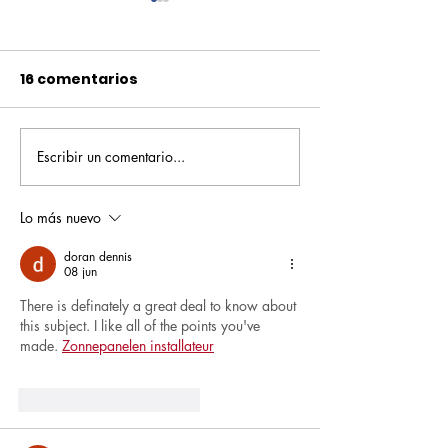
16 comentarios
Escribir un comentario...
Pequeños escritores,
Orgullo
grandes historias
Rochesteriano
piscinas naci
Lo más nuevo
doran dennis
08 jun
There is definately a great deal to know about 
this subject. I like all of the points you've 
made. 
Zonnepanelen installateur
Me gusta
Reaccionar