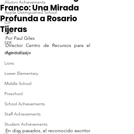
Alumni Achievements
Franco: Una Mirada
Apple Distinguished School
Profunda a Rosario
CIF
Tijeras
CRA
Por Paul Giles
FER
Director Centro de Recursos para el 
Aprendizaje
High School
Lions
Lower Elementary
Middle School
Preschool
School Achievements
Staff Achievements
Student Achievements
En días pasados, el reconocido escritor 