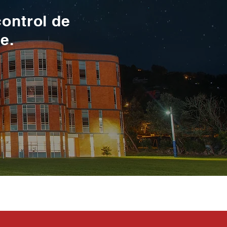
control de
te.
toma en serio