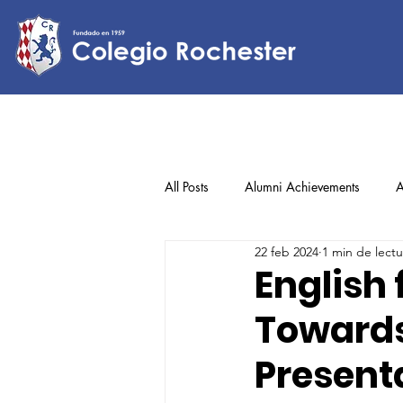
All Posts
Alumni Achievements
A
22 feb 2024
1 min de lectu
Lower Elementary
Middle Scho
English 
Towards
Upper Elementary
Present