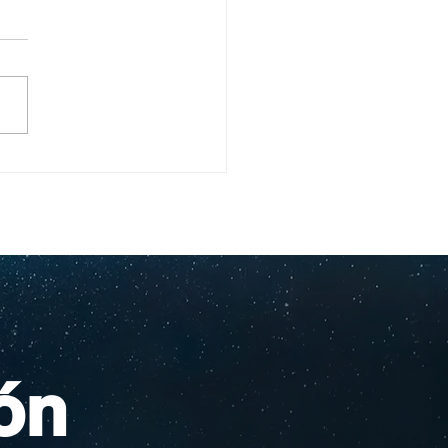
ullo Rochesteriano
as piscinas
ionales
ón