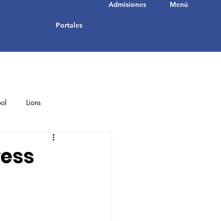
Admisiones
Menú
Portales
ol
Lions
Student Achievements
ress