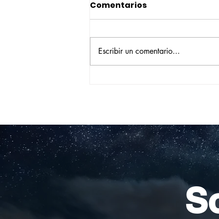
Comentarios
Escribir un comentario...
Construyendo su propio
camino: la historia de
Verónica Ardila Platín,
promoción 2017
So