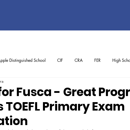
pple Distinguished School
CIF
CRA
FER
High Scho
ra
ol
Preschool
School Achievements
Staff Achievements
for Fusca - Great Prog
 TOEFL Primary Exam
ation