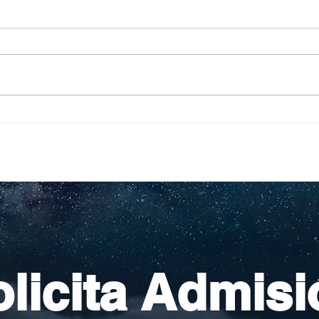
Pequeños escritores,
Org
grandes historias
en l
nac
licita Admisi