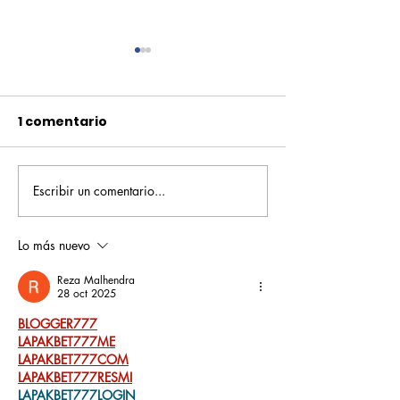
1 comentario
Escribir un comentario...
Pequeños escritores,
Orgullo
grandes historias
Rochesteriano
piscinas naci
Lo más nuevo
Reza Malhendra
28 oct 2025
BLOGGER777
LAPAKBET777ME
LAPAKBET777COM
LAPAKBET777RESMI
LAPAKBET777LOGIN