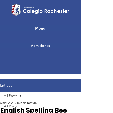
Menú
Admisiones
Entrada
All Posts
6 mar 2025
2 min de lectura
All Posts
English Spelling Bee