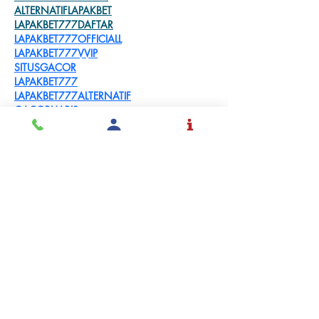
ALTERNATIFLAPAKBET
LAPAKBET777DAFTAR
LAPAKBET777OFFICIALL
LAPAKBET777VVIP
SITUSGACOR
LAPAKBET777
LAPAKBET777ALTERNATIF
GACORHABIS
Me gusta
Reaccionar
Solicita
Admisión
Inspirar y educar
estudiantes a tomar