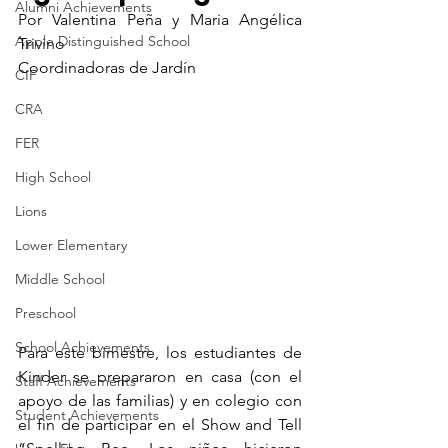
Alumni Achievements
Por Valentina Peña y Maria Angélica 
Apple Distinguished School
Trivino
Coordinadoras de Jardín
CIF
CRA
FER
High School
Lions
Lower Elementary
Middle School
Preschool
School Achievements
Para este bimestre, los estudiantes de 
Kinder se prepararon en casa (con el 
Staff Achievements
apoyo de las familias) y en colegio con 
Student Achievements
el fin de participar en el Show and Tell 