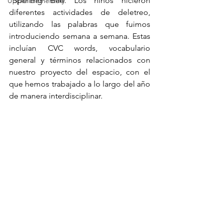
”Spelling Bee. Los niños hicieron 
Upper Elementary
diferentes actividades de deletreo, 
utilizando las palabras que fuimos 
introduciendo semana a semana. Estas 
incluían CVC words, vocabulario 
general y términos relacionados con 
nuestro proyecto del espacio, con el 
que hemos trabajado a lo largo del año 
de manera interdisciplinar.