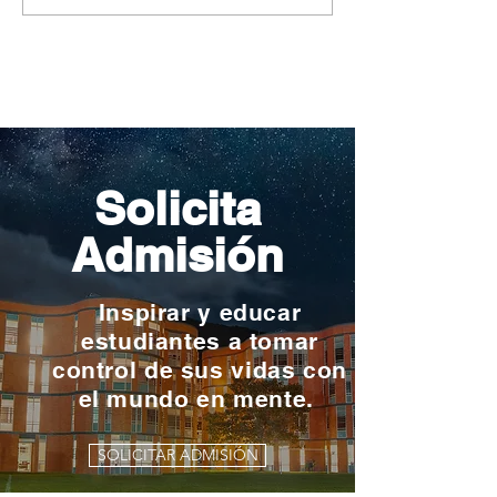
grandes historias
Rochesteriano
piscinas naci
Solicita
Admisión
Inspirar y educar
estudiantes a tomar
control de sus vidas con
el mundo en mente.
SOLICITAR ADMISIÓN