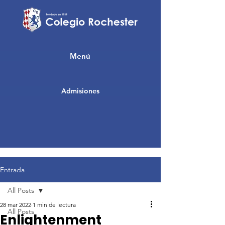
Menú
Admisiones
Entrada
All Posts
28 mar 2022
1 min de lectura
All Posts
Enlightenment