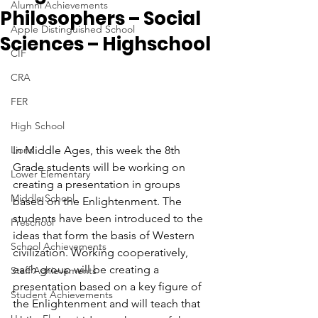
Alumni Achievements
Philosophers – Social
Apple Distinguished School
Sciences – Highschool
CIF
CRA
FER
High School
Lions
In Middle Ages, this week the 8th 
Grade students will be working on 
Lower Elementary
creating a presentation in groups 
Middle School
based on the Enlightenment. The 
students have been introduced to the 
Preschool
ideas that form the basis of Western 
School Achievements
civilization. Working cooperatively, 
each group will be creating a 
Staff Achievements
presentation based on a key figure of 
Student Achievements
the Enlightenment and will teach that 