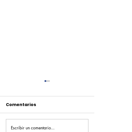
Comentarios
Escribir un comentario...
Pequeños escritores,
Orgullo