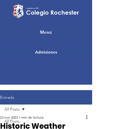
Menú
Admisiones
Entrada
All Posts
23 nov 2023
1 min de lectura
All Posts
Historic Weather