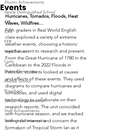
Alumni Achievements
Events
Apple Distinguished School
Hurricanes, Tornados, Floods, Heat 
CIF
Waves, Wildfires…
Fifth graders in Real World English 
CRA
class explored a variety of extreme 
FER
weather events, choosing a historic 
weather event to research and present. 
High School
From the Great Hurricane of 1780 in the 
Lions
Caribbean to the 2022 Floods in 
Lower Elementary
Pakistan, students looked at causes 
and effects of these events. They used 
Middle School
diagrams to compare hurricanes and 
Preschool
tornadoes, and used digital 
technology to collaborate on their 
School Achievements
research reports. The unit coincided 
Staff Achievements
with hurricane season, and we tracked 
Student Achievements
with great interest and concern the 
formation of Tropical Storm Ian as it 