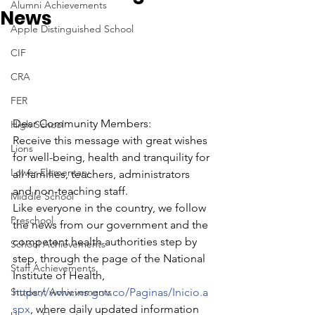
Alumni Achievements
News
Apple Distinguished School
CIF
CRA
FER
Dear Community Members:
High School
Receive this message with great wishes 
Lions
for well-being, health and tranquility for 
Lower Elementary
all families, teachers, administrators 
and non-teaching staff.
Middle School
Like everyone in the country, we follow 
Preschool
the news from our government and the 
competent health authorities step by 
School Achievements
step, through the page of the National 
Staff Achievements
Institute of Health,
Student Achievements
https://www.ins.gov.co/Paginas/Inicio.a
spx
, where daily updated information 