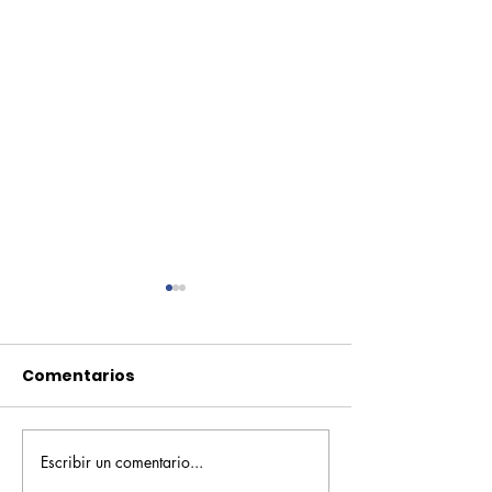
Comentarios
Escribir un comentario...
Pequeños escritores,
Orgullo