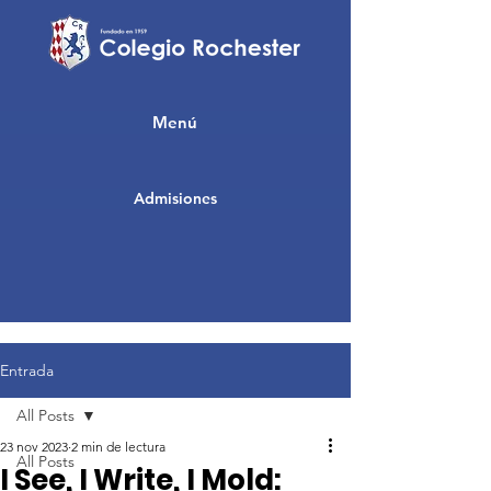
Menú
Admisiones
Entrada
All Posts
23 nov 2023
2 min de lectura
All Posts
I See, I Write, I Mold: