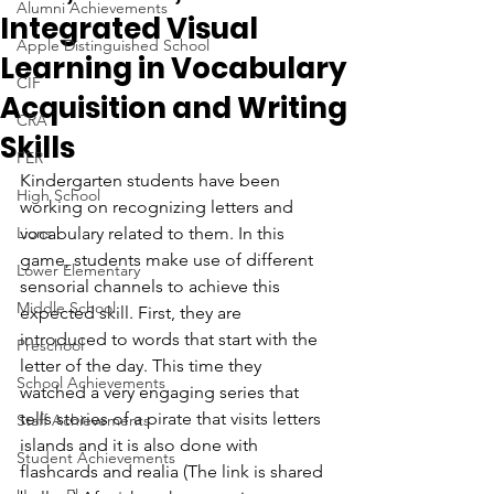
Alumni Achievements
Integrated Visual
Apple Distinguished School
Learning in Vocabulary
CIF
Acquisition and Writing
CRA
Skills
FER
Kindergarten students have been 
High School
working on recognizing letters and 
Lions
vocabulary related to them. In this 
game, students make use of different 
Lower Elementary
sensorial channels to achieve this 
Middle School
expected skill. First, they are 
introduced to words that start with the 
Preschool
letter of the day. This time they 
School Achievements
watched a very engaging series that 
tells stories of a pirate that visits letters 
Staff Achievements
islands and it is also done with 
Student Achievements
flashcards and realia (The link is shared 