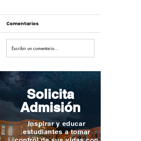
Comentarios
Escribir un comentario...
Pequeños escritores,
Orgullo
grandes historias
Rochesteriano
piscinas naci
Solicita
Admisión
Inspirar y educar
estudiantes a tomar
control de sus vidas con