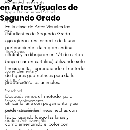
Alumni Achievements
en Artes Visuales de
Apple Distinguished School
Segundo Grado
CIF
En la clase de Artes Visuales los 
CRA
estudiantes de Segundo Grado 
escogieron  una especie de fauna 
FER
perteneciente a la región andina 
High School
central y la dibujaron en 1/4 de cartón 
Lions
(paja o cartón-cartulina) utilizando sólo 
líneas sueltas, aprendiendo el método 
Lower Elementary
de figuras geométricas para darle 
Middle School
proporción a los animales. 
Preschool
Después vimos el  método  para  
School Achievements
utilizar la lana con pegamento  y así  
poder reteñir las lineas hechas con 
Staff Achievements
lápiz,  usando luego las lanas y 
Student Achievements
complementando el color con 