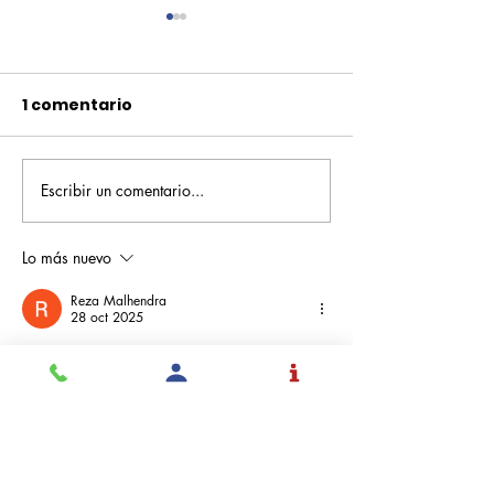
1 comentario
Escribir un comentario...
Pequeños escritores,
Orgullo
grandes historias
Rochesteriano
piscinas naci
Lo más nuevo
Reza Malhendra
28 oct 2025
BLOGGER777
LAPAKBET777ME
LAPAKBET777COM
LAPAKBET777RESMI
LAPAKBET777LOGIN
ALTERNATIFLAPAKBET
LAPAKBET777DAFTAR