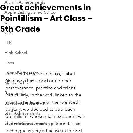
Alumni Achievements
Great achievements in
Apple Distinguished School
Pointillism – Art Class –
CIF
5th Grade
CRA
FER
High School
Lions
Lower Elementary
In the Fifth Grade art class, Isabel 
Granados has stood out for her 
Middle School
perseverance, practice and talent. 
Preschool
Particularly, in the work linked to the 
artistic avant-garde of the twentieth 
School Achievements
century, we decided to approach 
Staff Achievements
pointillism, whose main exponent was 
Student Achievements
the Frenchman George Seurat. This 
technique is very attractive in the XXI 