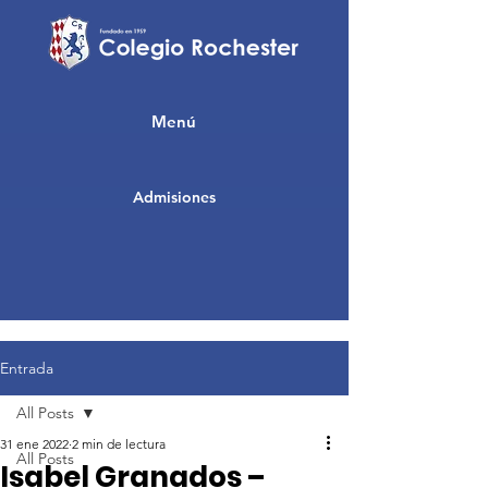
Menú
Admisiones
Entrada
All Posts
31 ene 2022
2 min de lectura
All Posts
Isabel Granados –