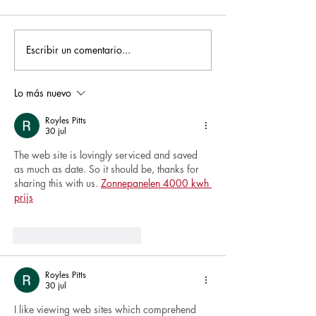
Escribir un comentario...
Pequeños escritores,
Orgullo
grandes historias
Rochesteriano
piscinas naci
Lo más nuevo
Royles Pitts
30 jul
The web site is lovingly serviced and saved 
as much as date. So it should be, thanks for 
sharing this with us. 
Zonnepanelen 4000 kwh 
prijs
Me gusta
Reaccionar
Royles Pitts
30 jul
I like viewing web sites which comprehend 