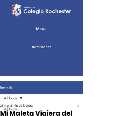
Menú
Admisiones
Entrada
All Posts
21 may
2 min de lectura
All Posts
Mi Maleta Viajera del