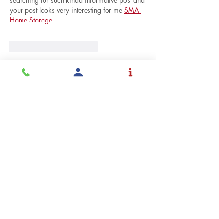
searching for such kinda informative post and 
your post looks very interesting for me 
SMA 
Home Storage
Me gusta
Reaccionar
Royles Pitts
30 jul
I truly like you're composing style, incredible 
data, thankyou for posting. 
Zonnepanelen 
6000 kwh prijs
Me gusta
Reaccionar
Ver más comentarios