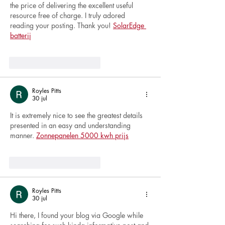
the price of delivering the excellent useful 
resource free of charge. I truly adored 
reading your posting. Thank you! 
SolarEdge 
batterij
Me gusta
Reaccionar
Royles Pitts
30 jul
It is extremely nice to see the greatest details 
presented in an easy and understanding 
manner. 
Zonnepanelen 5000 kwh prijs
Me gusta
Reaccionar
Royles Pitts
30 jul
Hi there, I found your blog via Google while 