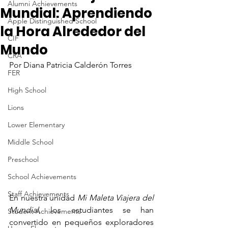
Alumni Achievements
Mundial: Aprendiendo
Apple Distinguished School
la Hora Alrededor del
CIF
Mundo
CRA
Por Diana Patricia Calderón Torres
FER
High School
Lions
Lower Elementary
Middle School
Preschool
School Achievements
Staff Achievements
En nuestra unidad 
Mi Maleta Viajera del 
Mundial
, los estudiantes se han 
Student Achievements
convertido en pequeños exploradores 