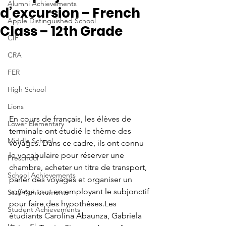
Alumni Achievements
d’excursion – French
Apple Distinguished School
Class – 12th Grade
CIF
CRA
FER
High School
Lions
En cours de français, les élèves de 
Lower Elementary
terminale ont étudié le thème des 
Middle School
voyages. Dans ce cadre, ils ont connu 
le vocabulaire pour réserver une 
Preschool
chambre, acheter un titre de transport, 
School Achievements
parler des voyages et organiser un 
voyage tout en employant le subjonctif 
Staff Achievements
pour faire des hypothèses.Les 
Student Achievements
étudiants Carolina Abaunza, Gabriela 