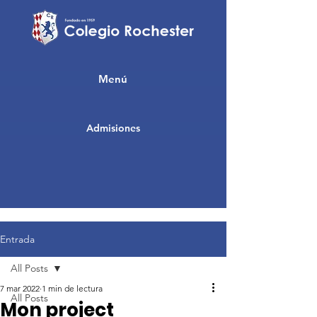
Menú
Admisiones
Entrada
All Posts
7 mar 2022
1 min de lectura
All Posts
Mon project