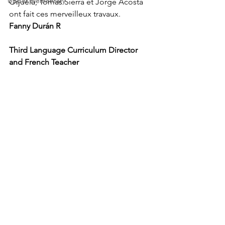
Upper Elementary
Orjuela, Tomas Sierra et Jorge Acosta 
ont fait ces merveilleux travaux.
Fanny Durán R
Third Language Curriculum Director 
and French Teacher