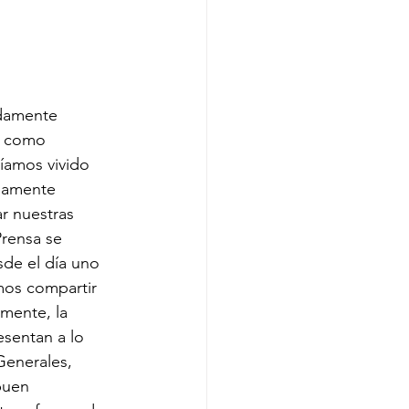
damente 
z como 
íamos vivido 
damente 
r nuestras 
rensa se 
sde el día uno 
mos compartir 
lmente, la 
esentan a lo 
Generales, 
buen 