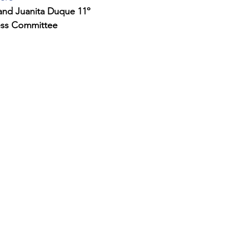
 and Juanita Duque 11º
ress Committee 