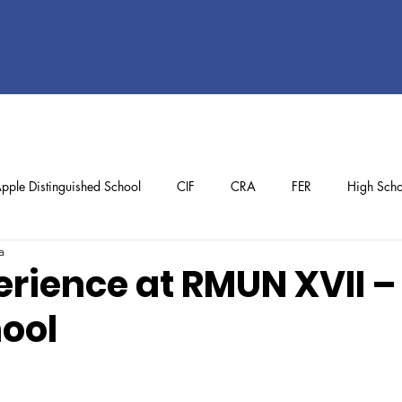
pple Distinguished School
CIF
CRA
FER
High Scho
a
ol
Preschool
School Achievements
Staff Achievements
erience at RMUN XVII –
ool