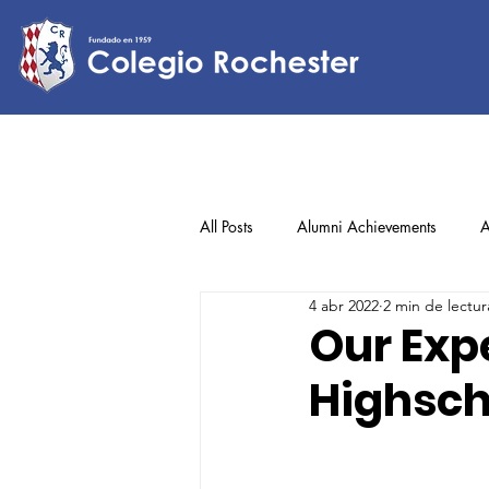
All Posts
Alumni Achievements
A
4 abr 2022
2 min de lectur
Lower Elementary
Middle Scho
Our Exp
Highsch
Upper Elementary