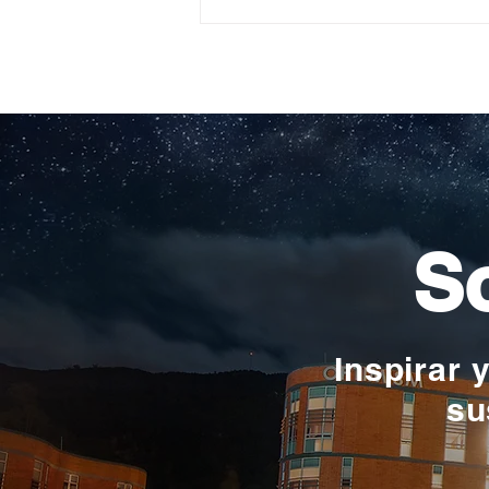
Construyendo su propio
camino: la historia de
Verónica Ardila Platín,
promoción 2017
So
Inspirar 
su