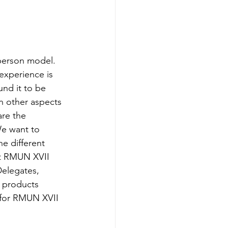
 person model. 
experience is 
nd it to be 
in other aspects 
are the 
We want to 
e different 
ut RMUN XVII 
Delegates, 
r products 
e for RMUN XVII 