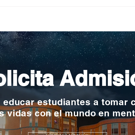
Pequeños escritores,
Org
grandes historias
en l
nac
licita Admisi
y educar estudiantes a tomar 
s vidas con el mundo en men