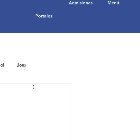
Admisiones
Menú
Portales
ol
Lions
Student Achievements