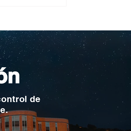
ullo Rochesteriano
as piscinas
ionales
ón
control de
te.