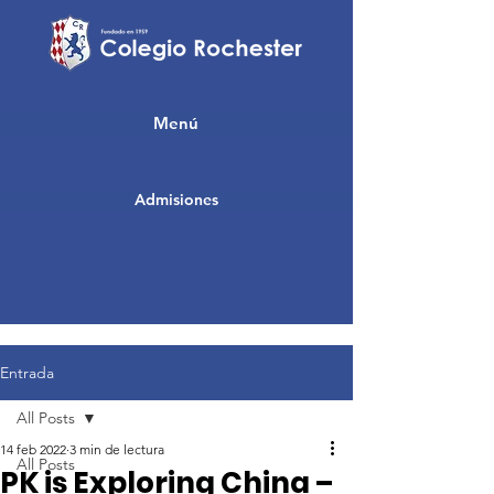
Menú
Admisiones
Entrada
All Posts
14 feb 2022
3 min de lectura
All Posts
PK is Exploring China –