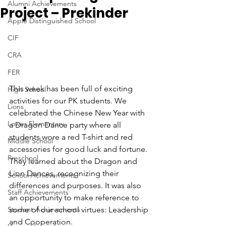
Alumni Achievements
Project – Prekinder
Apple Distinguished School
CIF
CRA
FER
This week has been full of exciting 
High School
activities for our PK students. We 
Lions
celebrated the Chinese New Year with 
Lower Elementary
a Dragon Dance party where all 
students wore a red T-shirt and red 
Middle School
accessories for good luck and fortune. 
Preschool
They learned about the Dragon and 
Lion Dances, recognizing their 
School Achievements
differences and purposes. It was also 
Staff Achievements
an opportunity to make reference to 
Student Achievements
some of our school virtues: Leadership 
and Cooperation.