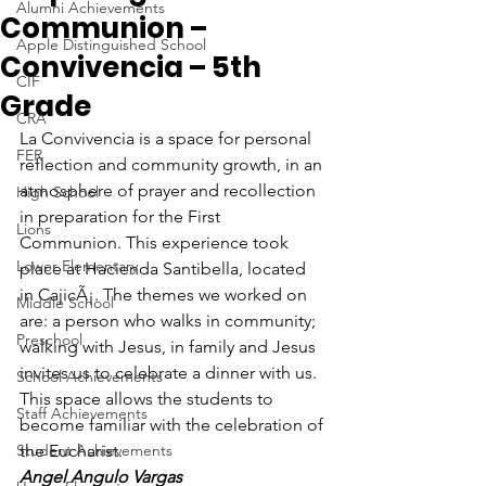
Alumni Achievements
Communion –
Apple Distinguished School
Convivencia – 5th
CIF
Grade
CRA
La Convivencia is a space for personal 
FER
reflection and community growth, in an 
atmosphere of prayer and recollection 
High School
in preparation for the First 
Lions
Communion. This experience took 
Lower Elementary
place at Hacienda Santibella, located 
in CajicÃ¡. The themes we worked on 
Middle School
are: a person who walks in community; 
Preschool
walking with Jesus, in family and Jesus 
invites us to celebrate a dinner with us. 
School Achievements
This space allows the students to 
Staff Achievements
become familiar with the celebration of 
Student Achievements
the Eucharist.
Angel Angulo Vargas 