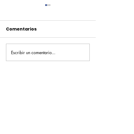
Comentarios
Escribir un comentario...
Pequeños escritores,
Orgullo
grandes historias
Rochesteriano
piscinas naci