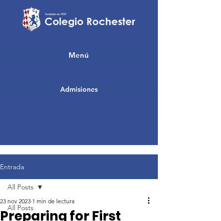
Menú
Admisiones
Entrada
All Posts
23 nov 2023
1 min de lectura
All Posts
Preparing for First