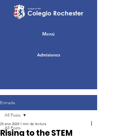
Menú
Admisiones
Entrada
All Posts
25 ene 2024
1 min de lectura
All Posts
Rising to the STEM