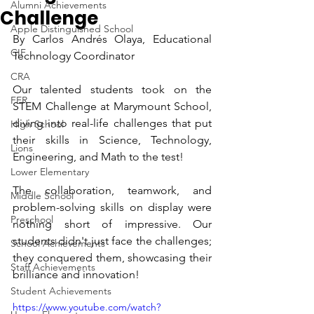
Alumni Achievements
Challenge
Apple Distinguished School
By Carlos Andrés Olaya, Educational 
CIF
Technology Coordinator
CRA
Our talented students took on the 
FER
STEM Challenge at Marymount School, 
diving into real-life challenges that put 
High School
their skills in Science, Technology, 
Lions
Engineering, and Math to the test!
Lower Elementary
The collaboration, teamwork, and 
Middle School
problem-solving skills on display were 
Preschool
nothing short of impressive. Our 
students didn't just face the challenges; 
School Achievements
they conquered them, showcasing their 
Staff Achievements
brilliance and innovation!
Student Achievements
https://www.youtube.com/watch?