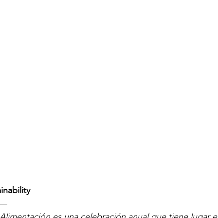
inability
—
 Alimentación es una celebración anual que tiene lugar e