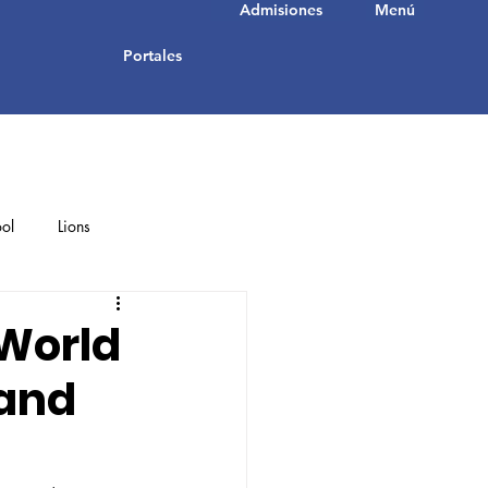
Admisiones
Menú
Portales
ol
Lions
Student Achievements
 World
 and