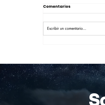
Comentarios
Escribir un comentario...
Construyendo su propio
camino: la historia de
Verónica Ardila Platín,
promoción 2017
So