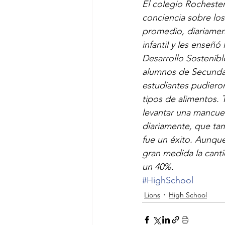
El colegio Rochester
conciencia sobre lo
promedio, diariament
infantil y les enseñ
Desarrollo Sostenibl
alumnos de Secundari
estudiantes pudieron
tipos de alimentos. 
levantar una mancue
diariamente, que tam
fue un éxito. Aunqu
gran medida la cant
un 40%.
#HighSchool
Lions
High School