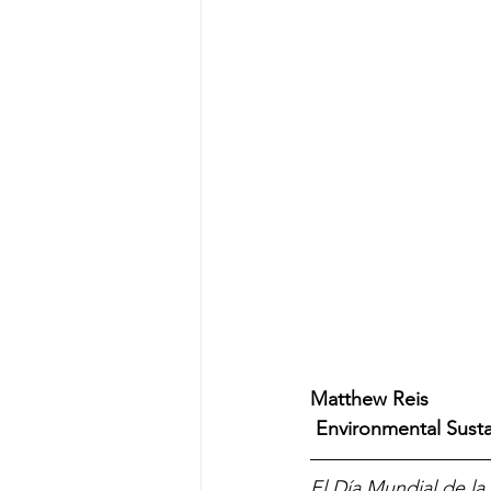
Matthew Reis
 Environmental Susta
—————————
El Día Mundial de la