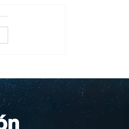
ullo Rochesteriano
as piscinas
ionales
ón