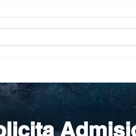
Pequeños escritores,
Org
grandes historias
en l
nac
licita Admisi