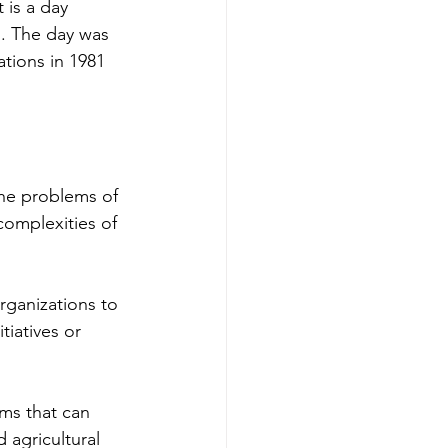
 is a day 
. The day was 
tions in 1981 
he problems of 
complexities of 
ganizations to 
tiatives or 
ams that can 
 agricultural 