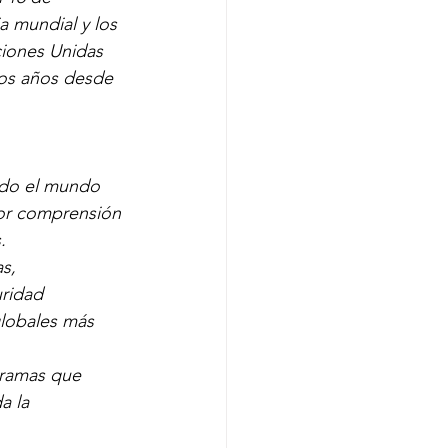
a mundial y los 
ciones Unidas 
los años desde 
todo el mundo 
or comprensión 
.
s, 
ridad 
globales más 
gramas que 
a la 