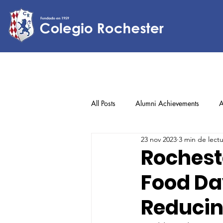
All Posts
Alumni Achievements
A
23 nov 2023
3 min de lect
Lower Elementary
Middle Scho
Rochest
Food Da
Upper Elementary
Reducin