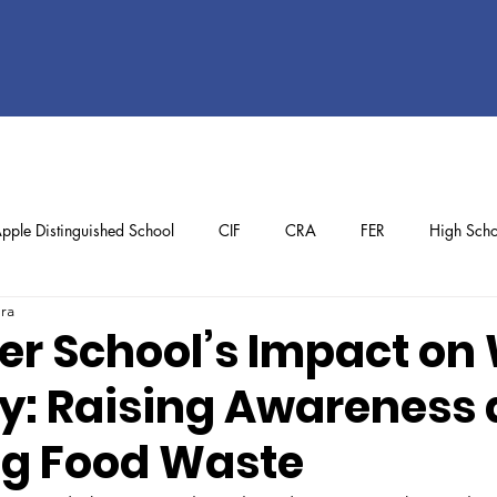
pple Distinguished School
CIF
CRA
FER
High Scho
ura
ol
Preschool
School Achievements
Staff Achievements
er School’s Impact on
y: Raising Awareness
g Food Waste