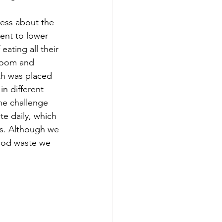
ess about the 
ent to lower 
ating all their 
room and 
th was placed 
n different 
he challenge 
e daily, which 
ss. Although we 
food waste we 