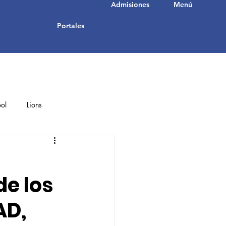
Admisiones
Menú
Portales
ol
Lions
Student Achievements
de los
AD,