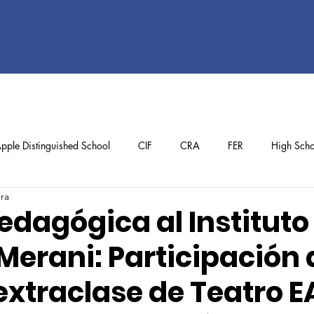
pple Distinguished School
CIF
CRA
FER
High Scho
ura
ol
Preschool
School Achievements
Staff Achievements
edagógica al Instituto
Merani: Participación 
extraclase de Teatro E