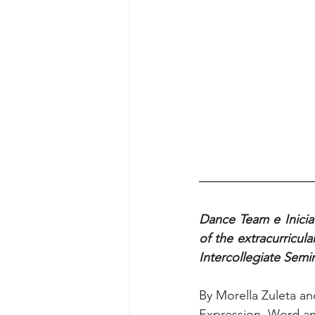
Dance Team e Inici
of the extracurricul
Intercollegiate Semin
By Morella Zuleta a
Expression, Word a