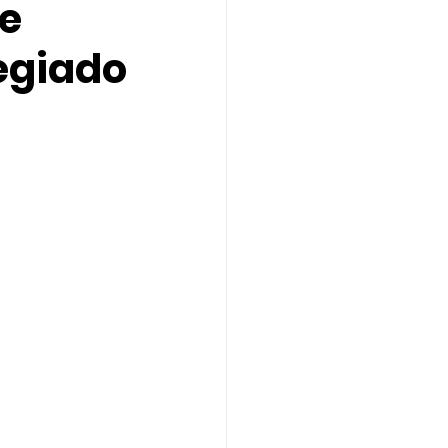
ce
legiado