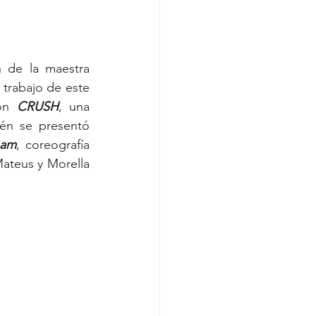
n de la maestra 
 trabajo de este 
on 
CRUSH
, una 
, y también se presentó 
eam
, coreografía 
ateus y Morella 