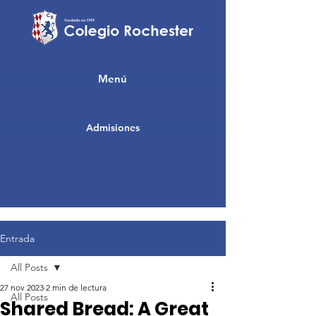
Menú
Admisiones
Entrada
All Posts
27 nov 2023
2 min de lectura
All Posts
Shared Bread: A Great