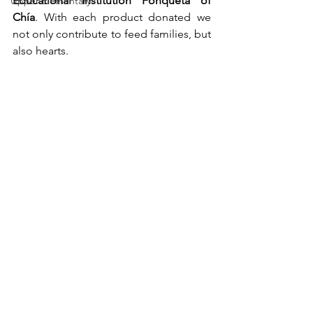
Educational Institution Fonquetá of 
Upper Elementary
Chía
. With each product donated we 
not only contribute to feed families, but 
also hearts. 