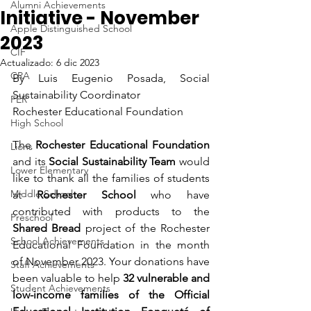
Alumni Achievements
Initiative - November
Apple Distinguished School
2023
CIF
Actualizado:
6 dic 2023
CRA
By Luis Eugenio Posada, Social 
Sustainability Coordinator
FER
Rochester Educational Foundation
High School
The 
Rochester Educational Foundation
Lions
and its 
Social Sustainability Team
 would 
Lower Elementary
like to thank all the families of students 
Middle School
at 
Rochester School
 who have 
contributed with products to the 
Preschool
Shared Bread
 project of the Rochester 
School Achievements
Educational Foundation in the month 
of November 2023. Your donations have 
Staff Achievements
been valuable to help 
32 vulnerable and 
Student Achievements
low-income families of the Official 