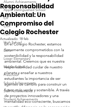
Alumni Achievements
Responsabilidad
Apple Distinguished School
Ambiental: Un
CIF
Compromiso del
CRA
Colegio Rochester
FER
Actualizado:
18 feb
High School
En el Colegio Rochester, estamos 
firmemente comprometidos con la 
Lions
sostenibilidad y la responsabilidad 
Lower Elementary
ambiental. Creemos que es nuestra 
Middle School
responsabilidad cuidar de nuestro 
planeta y enseñar a nuestros 
Preschool
estudiantes la importancia de ser 
School Achievements
agentes de cambio para construir un 
futuro más verde y sostenible. A través 
Staff Achievements
de proyectos innovadores y una 
Student Achievements
mentalidad eco-consciente, buscamos 