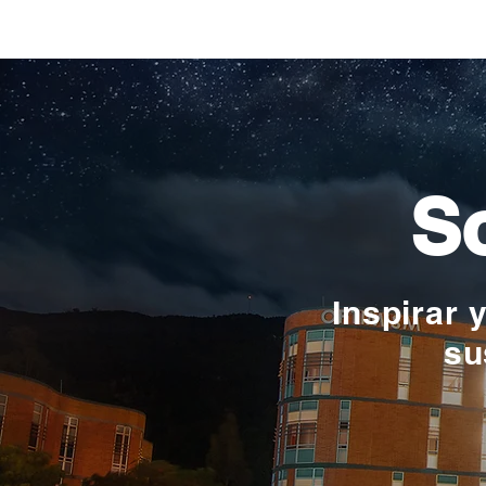
Verónica Ardila Platín,
promoción 2017
So
Inspirar 
su