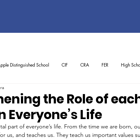
pple Distinguished School
CIF
CRA
FER
High Scho
ura
ol
Preschool
School Achievements
Staff Achievements
hening the Role of eac
n Everyone’s Life
al part of everyone’s life. From the time we are born, ou
for us, and teaches us. They teach us important values su