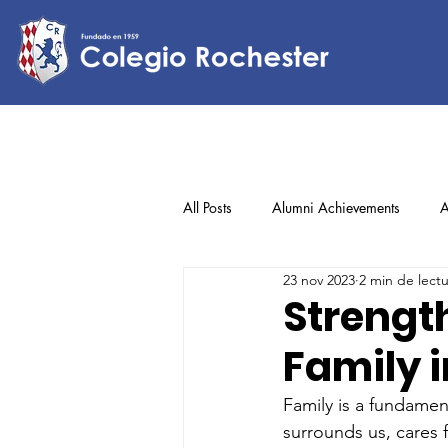
All Posts
Alumni Achievements
A
23 nov 2023
2 min de lect
Lower Elementary
Middle Scho
Strengt
Family i
Upper Elementary
Family is a fundament
surrounds us, cares 