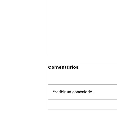
Comentarios
Escribir un comentario...
Construyendo su propio
camino: la historia de