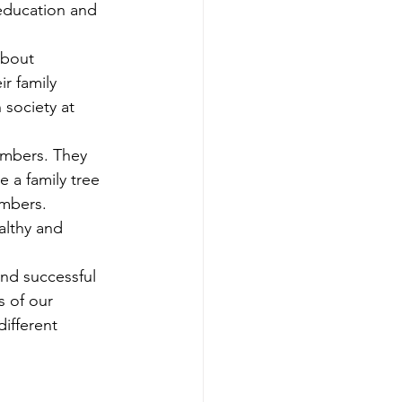
education and 
about 
r family 
 society at 
embers. They 
e a family tree 
embers.
althy and 
and successful 
s of our 
ifferent 