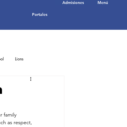
Admisiones
Menú
Portales
ol
Lions
Student Achievements
h
r family 
ch as respect, 