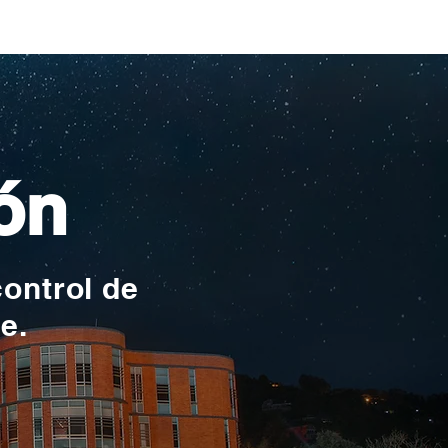
ionales
ón
control de
te.