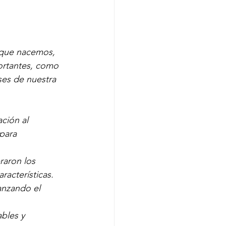
 que nacemos, 
ortantes, como 
ses de nuestra 
ción al 
para 
raron los 
racterísticas. 
anzando el 
bles y 