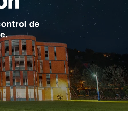
ón
control de
te.
toma en serio