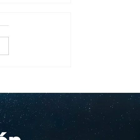
ullo Rochesteriano
as piscinas
ionales