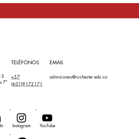
TELÉFONOS
EMAIL
15
+57
admisiones@rochester.edu.co
a 7ª
(601)9172171
In
Instagram
YouTube