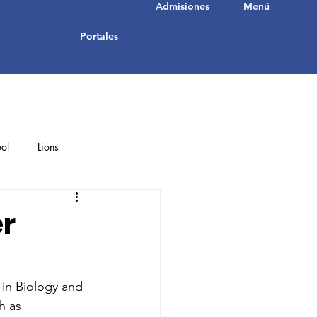
Admisiones
Menú
Portales
ol
Lions
Student Achievements
er
 in Biology and 
h as 