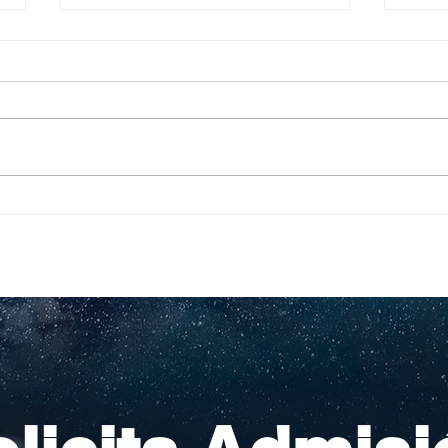
Pequeños escritores,
Org
grandes historias
en l
nac