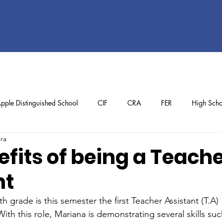
pple Distinguished School
CIF
CRA
FER
High Scho
ura
ol
Preschool
School Achievements
Staff Achievements
fits of being a Teach
nt
 grade is this semester the first Teacher Assistant (T.A) 
ith this role, Mariana is demonstrating several skills suc