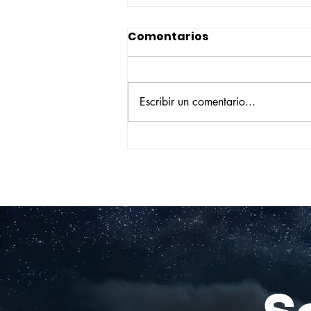
Comentarios
Escribir un comentario...
Construyendo su propio
camino: la historia de
Verónica Ardila Platín,
promoción 2017