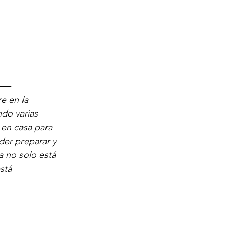
—-
e en la 
do varias 
 en casa para 
der preparar y 
a no solo está 
stá 