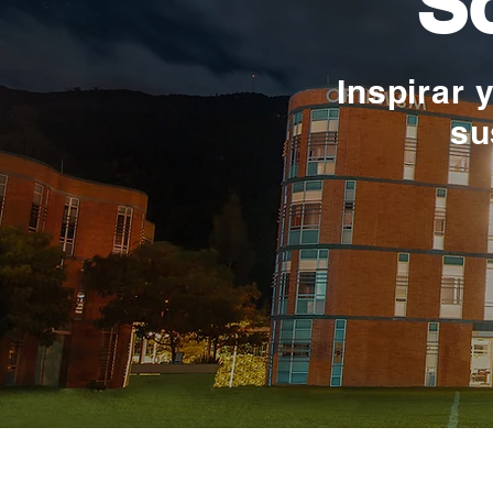
So
Inspirar 
su
La educación e