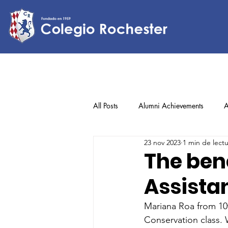
All Posts
Alumni Achievements
A
23 nov 2023
1 min de lect
Lower Elementary
Middle Scho
The bene
Assista
Upper Elementary
Mariana Roa from 10th
Conservation class. W