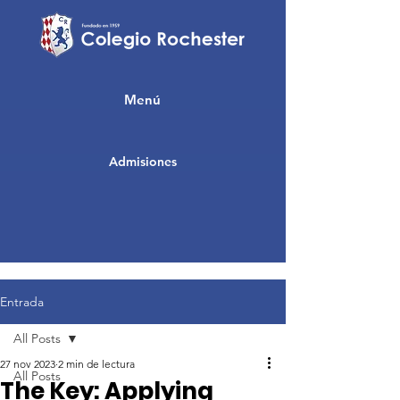
Menú
Admisiones
Entrada
All Posts
27 nov 2023
2 min de lectura
All Posts
The Key: Applying