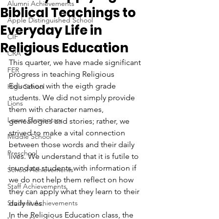
Alumni Achievements
Biblical Teachings to
Apple Distinguished School
Everyday Life in
CIF
Religious Education
CRA
This quarter, we have made significant 
FER
progress in teaching Religious 
Education with the eigth grade 
High School
students. We did not simply provide 
Lions
them with character names, 
Lower Elementary
genealogies and stories; rather, we 
strived to make a vital connection 
Middle School
between those words and their daily 
Preschool
lives. We understand that it is futile to 
inundate students with information if 
School Achievements
we do not help them reflect on how 
Staff Achievements
they can apply what they learn to their 
Student Achievements
daily lives.
In the Religious Education class, the 