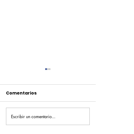
Comentarios
Escribir un comentario...
Pequeños escritores,
Orgullo
grandes historias
Rochesteriano