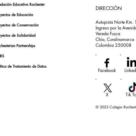
ndación Educativa Rochester
DIRECCIÓN
oyectos de Educación
Autopista Norte Km. 
oyectos de Conservación
Ingreso por la Avenid
Vereda Fusca
oyectos de Solidaridad
Chía, Cundinamarca
Colombia 250008
hesterian Partnerships
RS
ítica de Tratamiento de Datos
Facebook
Linked
X
Tik T
© 2023 Colegio Rochest