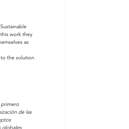
Sustainable 
his work they 
hemselves as 
o the solution 
 primero 
ización de las 
eptos 
 globales. 