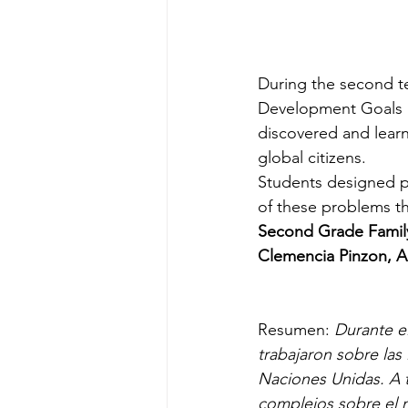
During the second t
Development Goals p
discovered and lear
global citizens.
Students designed p
of these problems th
Second Grade Famil
Clemencia Pinzon, A
Resumen: 
Durante e
trabajaron sobre las
Naciones Unidas. A 
complejos sobre el 