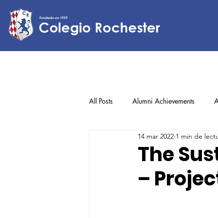
All Posts
Alumni Achievements
A
14 mar 2022
1 min de lect
Lower Elementary
Middle Scho
The Sus
– Projec
Upper Elementary