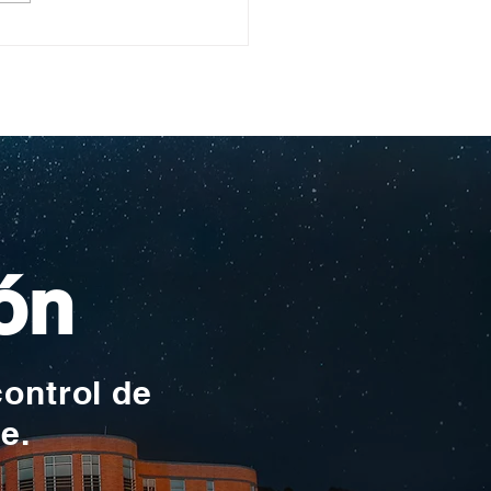
ullo Rochesteriano
as piscinas
ionales
ón
control de
te.