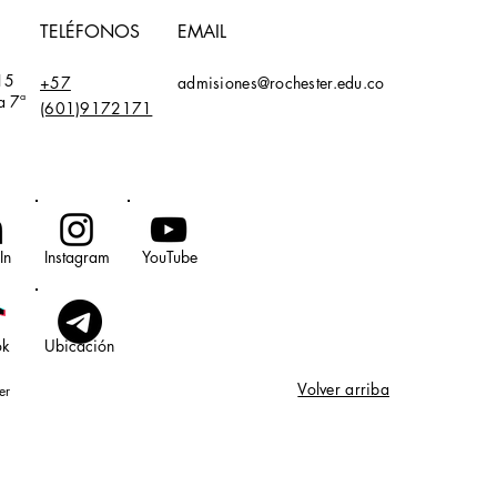
TELÉFONOS
EMAIL
15
+57
admisiones@rochester.edu.co
a 7ª
(601)9172171
In
Instagram
YouTube
ok
Ubicación
Volver arriba
er