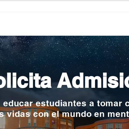
Pequeños escritores,
Org
grandes historias
en l
nac
licita Admisi
y educar estudiantes a tomar 
s vidas con el mundo en men