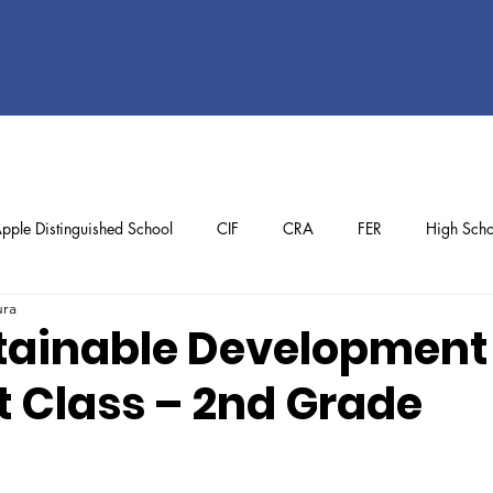
pple Distinguished School
CIF
CRA
FER
High Scho
ura
ol
Preschool
School Achievements
Staff Achievements
tainable Development
t Class – 2nd Grade