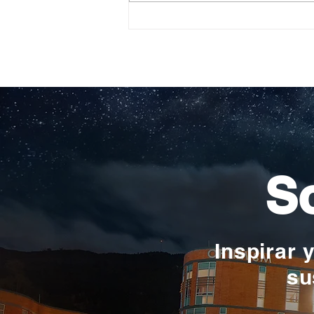
Construyendo su propio
camino: la historia de
Verónica Ardila Platín,
promoción 2017
So
Inspirar 
su