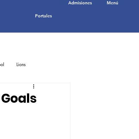
Admisiones
Menú
Portales
ol
Lions
Student Achievements
 Goals