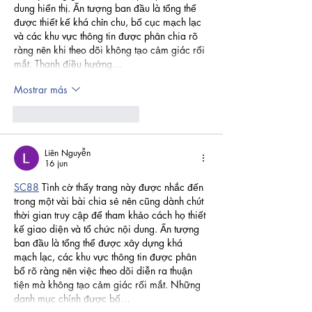
dung hiển thị. Ấn tượng ban đầu là tổng thể 
được thiết kế khá chỉn chu, bố cục mạch lạc 
và các khu vực thông tin được phân chia rõ 
ràng nên khi theo dõi không tạo cảm giác rối 
mắt. Thanh điều hướng…
Mostrar más
Me gusta
Reaccionar
Liên Nguyễn
16 jun
SC88
 Tình cờ thấy trang này được nhắc đến 
trong một vài bài chia sẻ nên cũng dành chút 
thời gian truy cập để tham khảo cách họ thiết 
kế giao diện và tổ chức nội dung. Ấn tượng 
ban đầu là tổng thể được xây dựng khá 
mạch lạc, các khu vực thông tin được phân 
bổ rõ ràng nên việc theo dõi diễn ra thuận 
tiện mà không tạo cảm giác rối mắt. Những 
danh mục chính được bố…