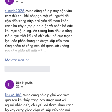
23 jun
sunwin2026
 Mình cũng có dịp truy cập vào 
xem thử sau khi bắt gặp một vài người đề 
cập đến trang này, chủ yếu để tham khảo 
cách họ xây dựng giao diện và phân bổ các 
khu vực nội dung. Ấn tượng ban đầu là tổng 
thể được thiết kế khá chỉn chu, bố cục mạch 
lạc, các phần thông tin được sắp xếp theo 
từng nhóm rõ ràng nên khi quan sát không 
tạo cảm giác rối mắt mà…
Mostrar más
Me gusta
Reaccionar
Liên Nguyễn
22 jun
link MU88
 Mình cũng có dịp ghé vào xem 
qua sau khi thấy trang này được một vài 
người nhắc đến, chủ yếu để tham khảo cách 
họ xây dựng giao diện và sắp xếp các nội 