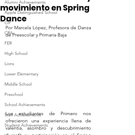
Alumni Achievements
movimiento en Spring
Apple Distinguished School
Dance
CIF
Por Marcela López, Profesora de Danza 
CRA
de Preescolar y Primaria Baja
FER
High School
Lions
Lower Elementary
Middle School
Preschool
School Achievements
Los estudiantes de Primero nos 
Staff Achievements
ofrecieron una experiencia llena de 
Student Achievements
valentía, asombro y descubrimiento 