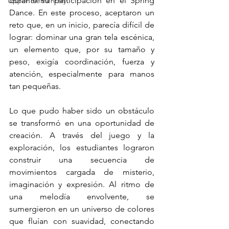
durante su participación en el Spring 
Upper Elementary
Dance. En este proceso, aceptaron un 
reto que, en un inicio, parecía difícil de 
lograr: dominar una gran tela escénica, 
un elemento que, por su tamaño y 
peso, exigía coordinación, fuerza y 
atención, especialmente para manos 
tan pequeñas.
Lo que pudo haber sido un obstáculo 
se transformó en una oportunidad de 
creación. A través del juego y la 
exploración, los estudiantes lograron 
construir una secuencia de 
movimientos cargada de misterio, 
imaginación y expresión. Al ritmo de 
una melodía envolvente, se 
sumergieron en un universo de colores 
que fluían con suavidad, conectando 