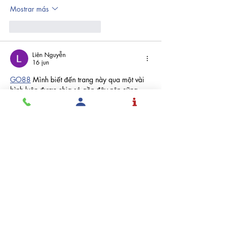
Mostrar más
Me gusta
Reaccionar
Liên Nguyễn
16 jun
GO88
 Mình biết đến trang này qua một vài 
bình luận được chia sẻ gần đây nên cũng 
dành thời gian vào xem thử để tham khảo 
cách họ thiết kế và sắp xếp nội dung. Điều 
mình nhận thấy đầu tiên là giao diện được tổ 
chức khá hợp lý, các phần thông tin được 
chia theo từng khu vực cụ thể nên việc theo 
dõi trở nên dễ dàng hơn. Những danh mục 
quan trọng được hiển thị rõ…
Mostrar más
Me gusta
Reaccionar
Liên Nguyễn