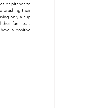
t or pitcher to 
 brushing their 
ing only a cup 
heir families a 
ave a positive 