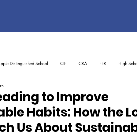
pple Distinguished School
CIF
CRA
FER
High Scho
ra
ol
Preschool
School Achievements
Staff Achievements
eading to Improve
able Habits: How the L
ch Us About Sustainab