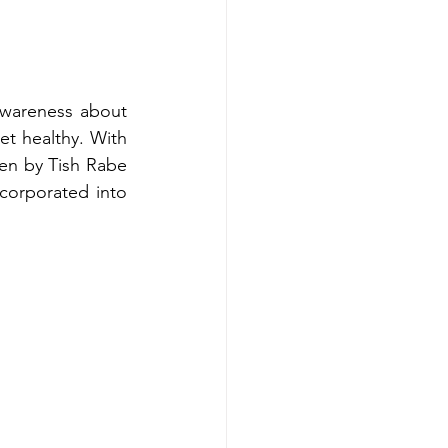
awareness about 
t healthy. With 
en by Tish Rabe 
corporated into 