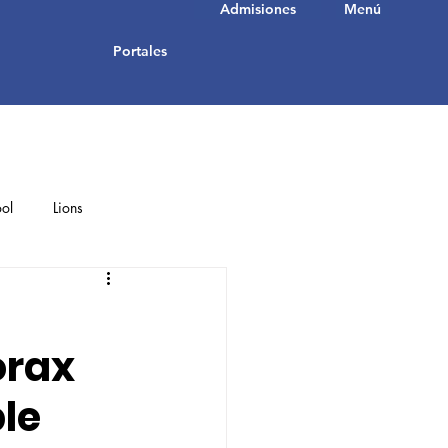
Admisiones
Menú
Portales
ol
Lions
Student Achievements
orax
le