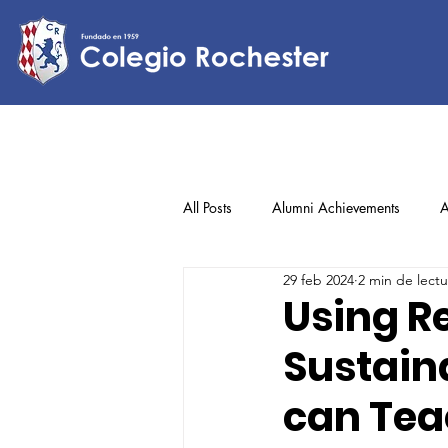
All Posts
Alumni Achievements
A
29 feb 2024
2 min de lectu
Lower Elementary
Middle Scho
Using R
Sustain
Upper Elementary
can Tea