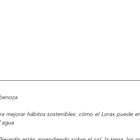
Abenoza
ara mejorar hábitos sostenibles: cómo el Lorax puede e
l agua
rejardín están aprendiendo sobre el sol, la tierra, los o