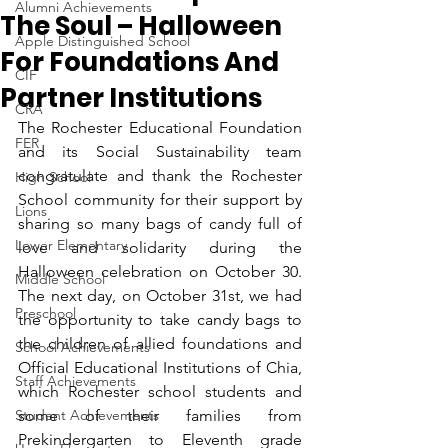
Alumni Achievements
The Soul – Halloween
Apple Distinguished School
For Foundations And
CIF
Partner Institutions
CRA
The Rochester Educational Foundation 
FER
and its Social Sustainability team 
congratulate and thank the Rochester 
High School
School community for their support by 
Lions
sharing so many bags of candy full of 
Lower Elementary
love and solidarity during the 
Halloween celebration on October 30.  
Middle School
The next day, on October 31st, we had 
Preschool
the opportunity to take candy bags to 
the children of allied foundations and 
School Achievements
Official Educational Institutions of Chia, 
Staff Achievements
which Rochester school students and 
Student Achievements
some of their families from 
Prekindergarten to Eleventh grade 