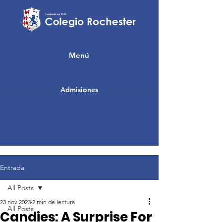
Menú
Admisiones
Entrada
All Posts
23 nov 2023
2 min de lectura
All Posts
Candies: A Surprise For